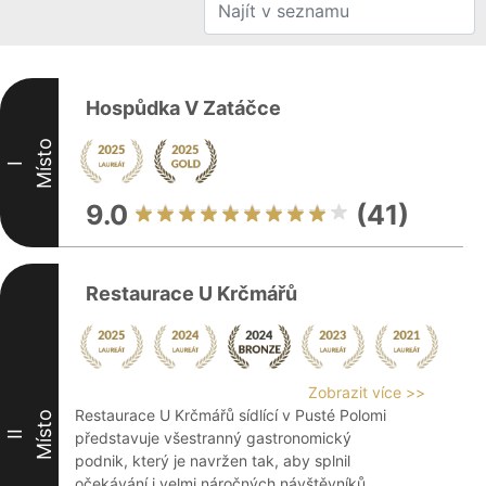
Hospůdka V Zatáčce
Místo
I
9.0
(41)
Restaurace U Krčmářů
Zobrazit více >>
Restaurace U Krčmářů sídlící v Pusté Polomi
Místo
II
představuje všestranný gastronomický
podnik, který je navržen tak, aby splnil
očekávání i velmi náročných návštěvníků.