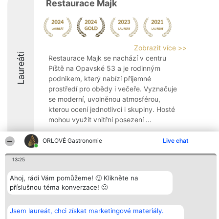
Restaurace Majk
Zobrazit více >>
Laureáti
Restaurace Majk se nachází v centru
Píště na Opavské 53 a je rodinným
podnikem, který nabízí příjemné
prostředí pro obědy i večeře. Vyznačuje
se moderní, uvolněnou atmosférou,
kterou ocení jednotlivci i skupiny. Hosté
mohou využít vnitřní posezení ...
ORLOVÉ Gastronomie
Live chat
13:25
Organizátor hlasování
Plebiscyt
Kontakt
Ahoj, rádi Vám pomůžeme! 🙂 Klikněte na
Bright Side Solutions sp. z o.
Vítězové
Kontakt
příslušnou téma konverzace! 🙂
o. sp. k.
Seznam všech
ul. Ruska 22
laureátů
Wrocław 50-079
Zásady
KRS 0000749100 | Regon
Pravidla
Jsem laureát, chci získat marketingové materiály.
381313360 | NIP 8943132676
Zásady