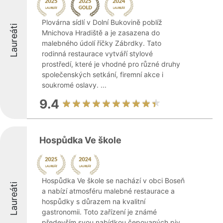
Plovárna sídlí v Dolní Bukovině poblíž
Laureáti
Mnichova Hradiště a je zasazena do
malebného údolí říčky Zábrdky. Tato
rodinná restaurace vytváří stylové
prostředí, které je vhodné pro různé druhy
společenských setkání, firemní akce i
soukromé oslavy. ...
9.4
Hospůdka Ve škole
Hospůdka Ve škole se nachází v obci Boseň
Laureáti
a nabízí atmosféru malebné restaurace a
hospůdky s důrazem na kvalitní
gastronomii. Toto zařízení je známé
především svou nabídkou čepovaných piv