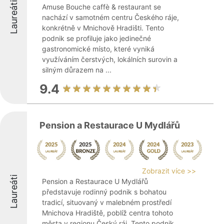
Laureáti
Amuse Bouche caffè & restaurant se
nachází v samotném centru Českého ráje,
konkrétně v Mnichově Hradišti. Tento
podnik se profiluje jako jedinečné
gastronomické místo, které vyniká
využíváním čerstvých, lokálních surovin a
silným důrazem na ...
9.4
Pension a Restaurace U Mydlářů
Zobrazit více >>
Laureáti
Pension a Restaurace U Mydlářů
představuje rodinný podnik s bohatou
tradicí, situovaný v malebném prostředí
Mnichova Hradiště, poblíž centra tohoto
města v regionu Český ráj. Tento podnik