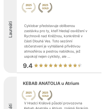
Laureáti
Cyklobar představuje oblíbenou
zastávku pro ty, kteří hledají osvěžení v
Rychnově nad Kněžnou, konkrétně v
části Dlouhá Ves. Toto sezónní
občerstvení je vyhlášené přívětivou
atmosférou a pestrou nabídkou, jež
uspokojí nejen cyklisty, ale ...
9.4
KEBAB ANATOLIA u Atrium
V Hradci Králové působí provozovna
Kebab Anatolia u Atrium, známá širokým