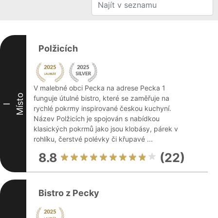
Polžicích
V malebné obci Pecka na adrese Pecka 1
Místo
funguje útulné bistro, které se zaměřuje na
I
rychlé pokrmy inspirované českou kuchyní.
Název Polžicích je spojován s nabídkou
klasických pokrmů jako jsou klobásy, párek v
rohlíku, čerstvé polévky či křupavé ...
8.8
(22)
Bistro z Pecky