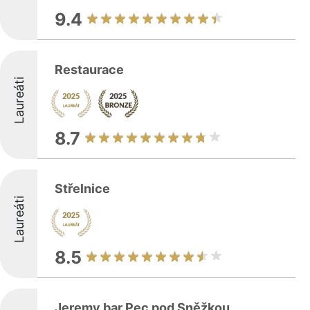
9.4
Restaurace
Laureáti
8.7
Střelnice
Laureáti
8.5
Jeremy bar Pec pod Sněžkou