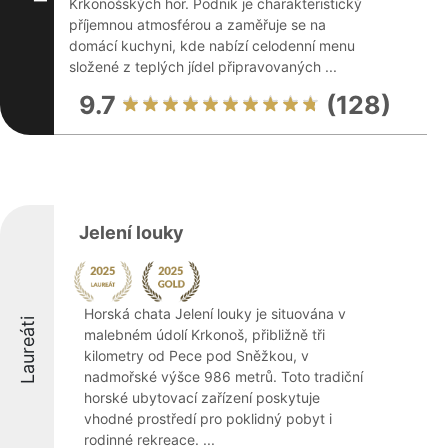
Krkonošských hor. Podnik je charakteristický
příjemnou atmosférou a zaměřuje se na
domácí kuchyni, kde nabízí celodenní menu
složené z teplých jídel připravovaných ...
9.7
(128)
Jelení louky
Horská chata Jelení louky je situována v
Laureáti
malebném údolí Krkonoš, přibližně tři
kilometry od Pece pod Sněžkou, v
nadmořské výšce 986 metrů. Toto tradiční
horské ubytovací zařízení poskytuje
vhodné prostředí pro poklidný pobyt i
rodinné rekreace. ...