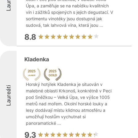
Laureáti
Úpa, a zaměřuje se na nabídku kvalitních
vín i zážitků spojených s jejich degustací. V
sortimentu vinotéky jsou dostupná jak
sudová, tak lahvová vína, která jsou ...
8.8
Kladenka
Horský hotýlek Kladenka je situován v
Laureáti
malebné oblasti Krkonoš, konkrétně v Peci
pod Sněžkou – Velká Úpa, ve výšce 1005
metrů nad mořem. Okolní horské louky a
lesy dodávají místu klidnou atmosféru a
umožňují hostům vychutnat si
panoramatické ...
9.3