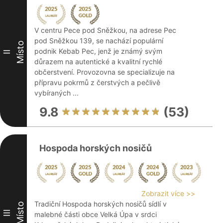
V centru Pece pod Sněžkou, na adrese Pec
pod Sněžkou 139, se nachází populární
Místo
podnik Kebab Pec, jenž je známý svým
II
důrazem na autentické a kvalitní rychlé
občerstvení. Provozovna se specializuje na
přípravu pokrmů z čerstvých a pečlivě
vybíraných ...
9.8
(53)
Hospoda horských nosičů
Zobrazit více >>
Tradiční Hospoda horských nosičů sídlí v
Místo
III
malebné části obce Velká Úpa v srdci