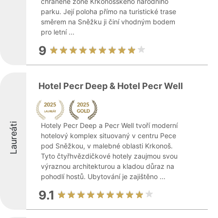
chráněné zóně Krkonošského národního
parku. Její poloha přímo na turistické trase
směrem na Sněžku ji činí vhodným bodem
pro letní ...
9
Hotel Pecr Deep & Hotel Pecr Well
Laureáti
Hotely Pecr Deep a Pecr Well tvoří moderní
hotelový komplex situovaný v centru Pece
pod Sněžkou, v malebné oblasti Krkonoš.
Tyto čtyřhvězdičkové hotely zaujmou svou
výraznou architekturou a kladou důraz na
pohodlí hostů. Ubytování je zajištěno ...
9.1