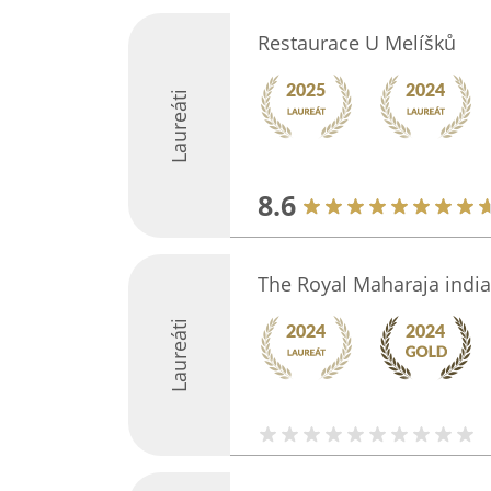
Restaurace U Melíšků
Laureáti
8.6
The Royal Maharaja india
Laureáti