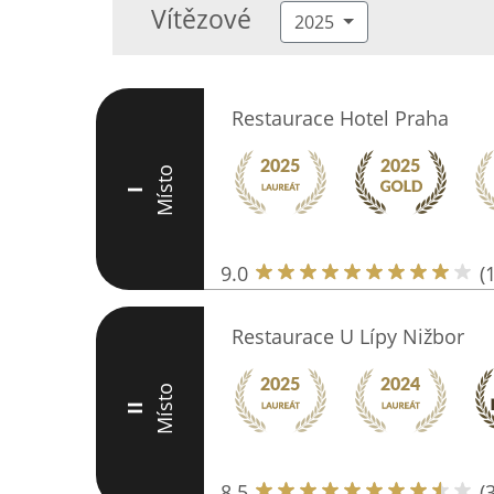
Vítězové
2025
Restaurace Hotel Praha
Místo
I
9.0
(
Restaurace U Lípy Nižbor
Místo
II
8.5
(