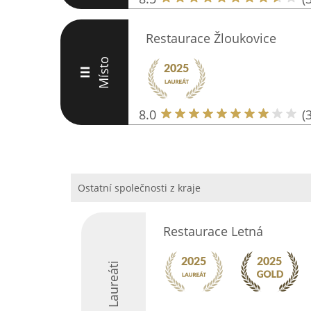
Restaurace Žloukovice
Místo
III
8.0
(
Ostatní společnosti z kraje
Restaurace Letná
Laureáti