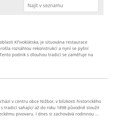
oblasti Křivoklátska, je situována restaurace
rošla rozsáhlou rekonstrukcí a nyní se pyšní
Tento podnik s dlouhou tradicí se zaměřuje na
hází v centru obce Nižbor, v blízkosti historického
s tradicí sahající až do roku 1898 původně sloužil
eckému pivovaru. I dnes si zachovává rodinnou ...