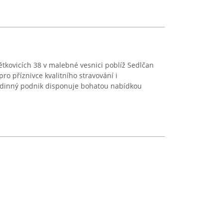
tětkovicích 38 v malebné vesnici poblíž Sedlčan
ro příznivce kvalitního stravování i
odinný podnik disponuje bohatou nabídkou