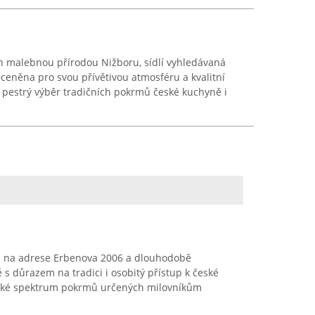
ch malebnou přírodou Nižboru, sídlí vyhledávaná
 ceněna pro svou přívětivou atmosféru a kvalitní
 pestrý výběr tradičních pokrmů české kuchyně i
ně na adrese Erbenova 2006 a dlouhodobě
s důrazem na tradici i osobitý přístup k české
roké spektrum pokrmů určených milovníkům