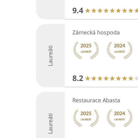
9.4
Zámecká hospoda
Laureáti
8.2
Restaurace Abasta
Laureáti