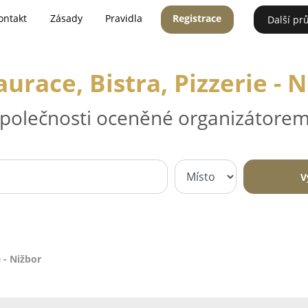
ontakt
Zásady
Pravidla
Registrace
Další pr
urace, Bistra, Pizzerie - 
 společnosti oceněné organizátorem
V
e - Nižbor