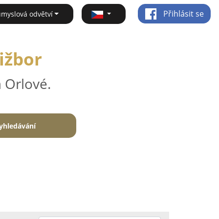
Přihlásit se
ůmyslová odvětví
Nižbor
 Orlové.
yhledávání