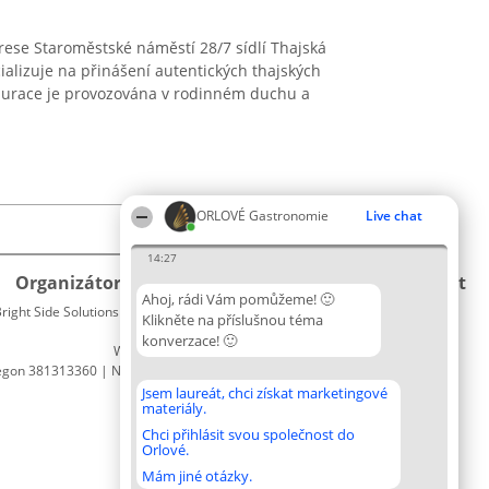
rese Staroměstské náměstí 28/7 sídlí Thajská
ializuje na přinášení autentických thajských
taurace je provozována v rodinném duchu a
ORLOVÉ Gastronomie
Live chat
14:27
Organizátor hlasování
Plebiscyt
Kontakt
Ahoj, rádi Vám pomůžeme! 🙂
right Side Solutions sp. z o. o. sp. k.
Vítězové
Kontakt
Klikněte na příslušnou téma
ul. Ruska 22
Seznam
konverzace! 🙂
Wrocław 50-079
všech
egon 381313360 | NIP 8943132676
laureátů
Zásady
Jsem laureát, chci získat marketingové
materiály.
Pravidla
Zásady
Chci přihlásit svou společnost do
Orlové.
ochrany
osobních
Mám jiné otázky.
údajů