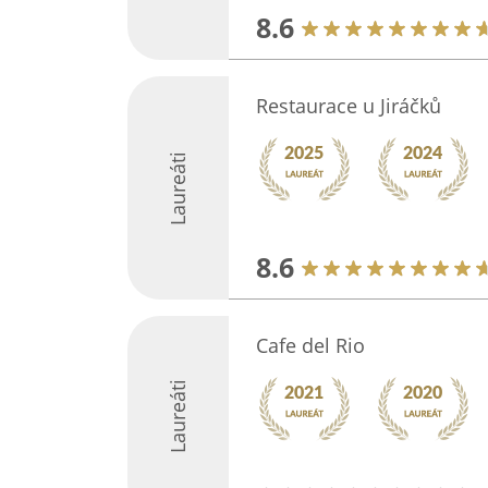
8.6
Restaurace u Jiráčků
Laureáti
8.6
Cafe del Rio
Laureáti