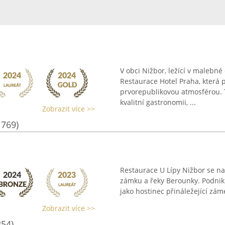
V obci Nižbor, ležící v malebné 
Restaurace Hotel Praha, která p
prvorepublikovou atmosférou. 
kvalitní gastronomii, ...
Zobrazit více >>
1769)
Restaurace U Lípy Nižbor se nac
zámku a řeky Berounky. Podnik 
jako hostinec přináležející zám
Zobrazit více >>
354)