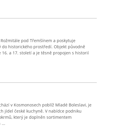
 Rožmitále pod Třemšínem a poskytuje
 do historického prostředí. Objekt původně
16. a 17. století a je těsně propojen s historií
chází v Kosmonosech poblíž Mladé Boleslavi, je
ch jídel české kuchyně. V nabídce podniku
pokrmů, který je doplněn sortimentem
...