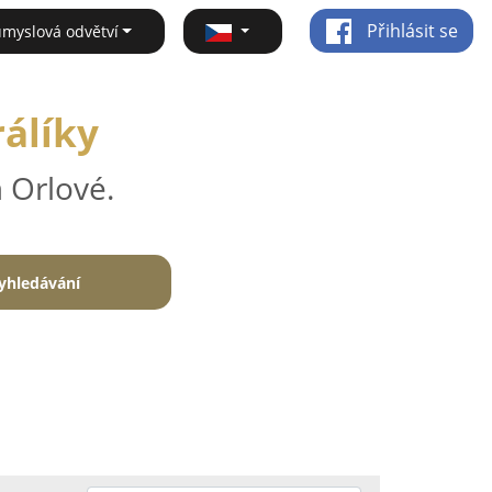
Přihlásit se
ůmyslová odvětví
rálíky
 Orlové.
yhledávání