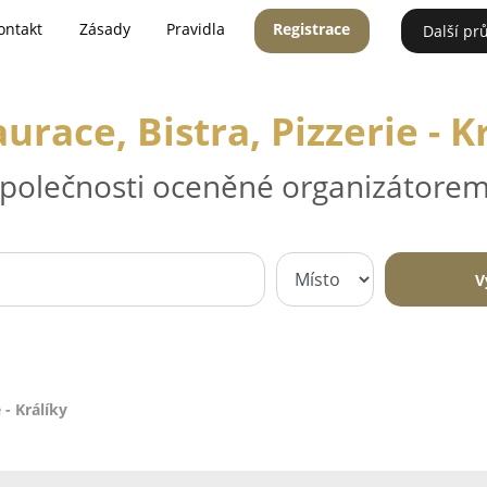
ontakt
Zásady
Pravidla
Registrace
Další pr
urace, Bistra, Pizzerie - K
 společnosti oceněné organizátorem
V
 - Králíky