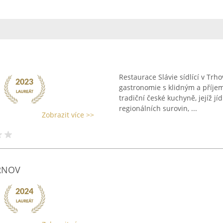
o
Restaurace Slávie sídlící v Trh
gastronomie s klidným a příj
tradiční české kuchyně, jejíž j
regionálních surovin, ...
Zobrazit více >>
SRNOV