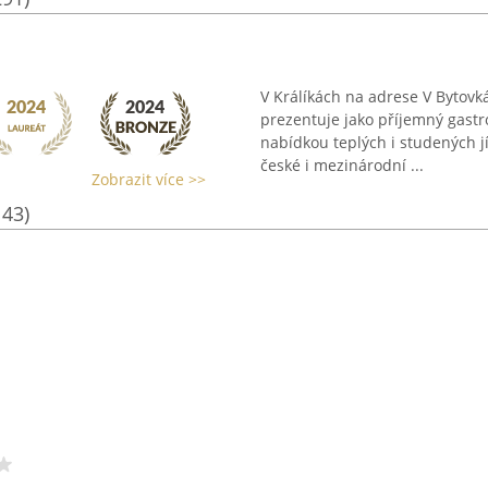
V Králíkách na adrese V Bytovk
prezentuje jako příjemný gast
nabídkou teplých i studených jí
české i mezinárodní ...
Zobrazit více >>
143)