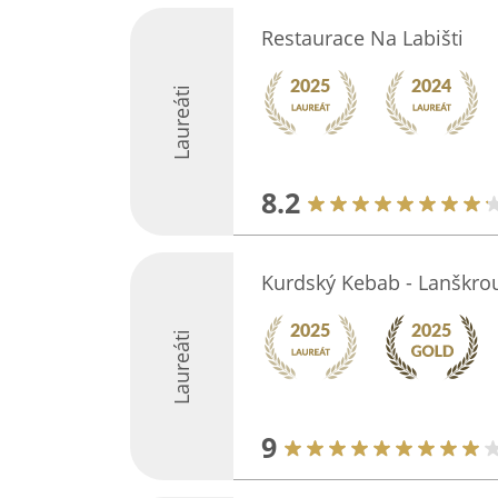
Restaurace Na Labišti
Laureáti
8.2
Kurdský Kebab - Lanškro
Laureáti
9