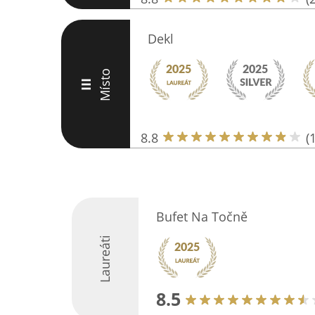
Dekl
Místo
III
8.8
(
Bufet Na Točně
Laureáti
8.5