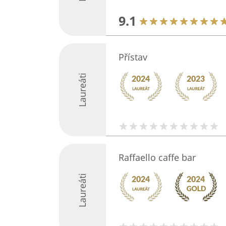
9.1
Přístav
Laureáti
Raffaello caffe bar
Laureáti