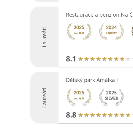
Restaurace a penzion Na Č
Laureáti
8.1
Dětský park Amálka I
Laureáti
8.8