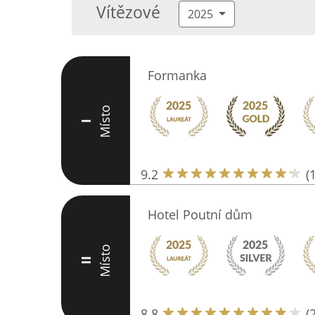
Vítězové
2025
Formanka
Místo
I
9.2
(
Hotel Poutní dům
Místo
II
8.8
(