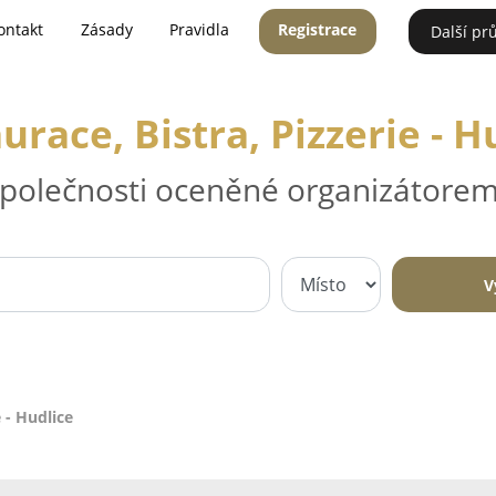
ontakt
Zásady
Pravidla
Registrace
Další pr
urace, Bistra, Pizzerie - H
 společnosti oceněné organizátorem
V
e - Hudlice