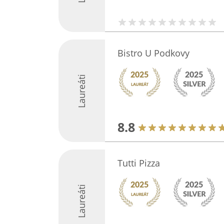
Bistro U Podkovy
Laureáti
8.8
Tutti Pizza
Laureáti