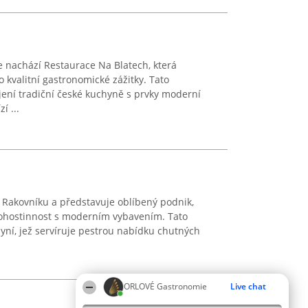
e nachází Restaurace Na Blatech, která
o kvalitní gastronomické zážitky. Tato
ení tradiční české kuchyně s prvky moderní
í ...
 Rakovníku a představuje oblíbený podnik,
 pohostinnost s moderním vybavením. Tato
yní, jež servíruje pestrou nabídku chutných
ORLOVÉ Gastronomie
Live chat