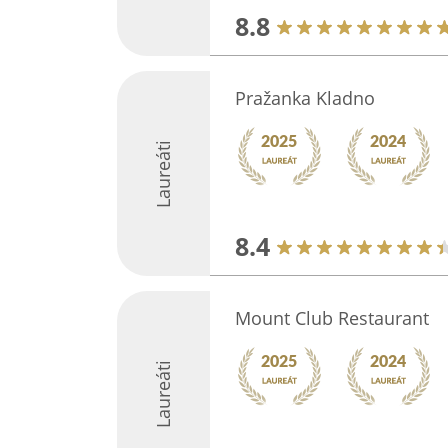
8.8
Pražanka Kladno
Laureáti
8.4
Mount Club Restaurant
Laureáti