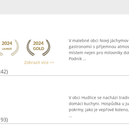
V malebné obci Nový Jáchymov sí
gastronomii s příjemnou atmos
místem nejen pro milovníky dobr
Podnik ...
Zobrazit více >>
242)
V obci Hudlice se nachází tradi
domácí kuchyni. Hospůdka u Ju
pokrmy, jako je vepřové koleno
...
193)