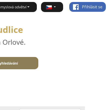
Přihlásit se
ůmyslová odvětví
udlice
 Orlové.
yhledávání