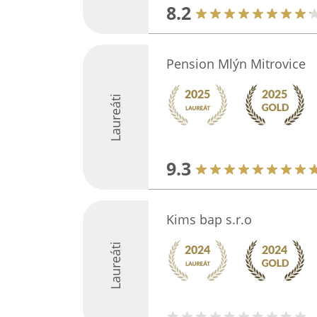
8.2
Pension Mlýn Mitrovice
Laureáti
9.3
Kims bap s.r.o
Laureáti