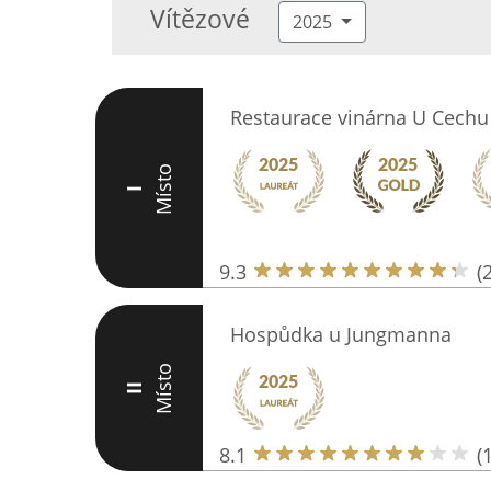
Vítězové
2025
Restaurace vinárna U Cechu
Místo
I
9.3
(
Hospůdka u Jungmanna
Místo
II
8.1
(