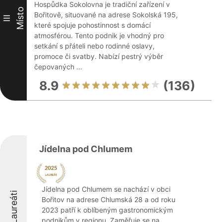
Hospůdka Sokolovna je tradiční zařízení v
Místo
Bořitově, situované na adrese Sokolská 195,
III
které spojuje pohostinnost s domácí
atmosférou. Tento podnik je vhodný pro
setkání s přáteli nebo rodinné oslavy,
promoce či svatby. Nabízí pestrý výběr
čepovaných ...
8.9
(136)
Jídelna pod Chlumem
Jídelna pod Chlumem se nachází v obci
Laureáti
Bořitov na adrese Chlumská 28 a od roku
2023 patří k oblíbeným gastronomickým
podnikům v regionu. Zaměřuje se na