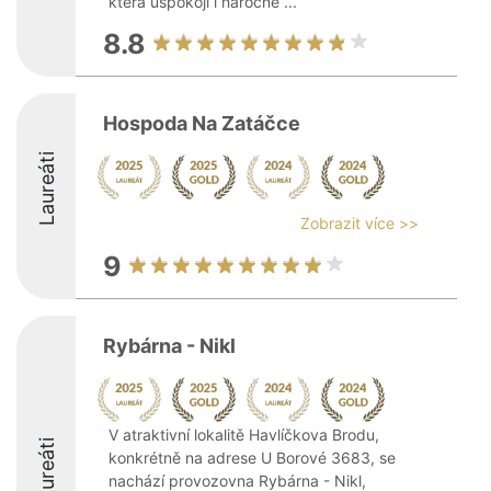
která uspokojí i náročné ...
8.8
Hospoda Na Zatáčce
Laureáti
Zobrazit více >>
9
Rybárna - Nikl
V atraktivní lokalitě Havlíčkova Brodu,
Laureáti
konkrétně na adrese U Borové 3683, se
nachází provozovna Rybárna - Nikl,