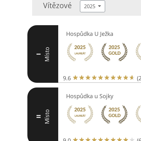
Vítězové
2025
Hospůdka U Ježka
Místo
I
9.6
(
Hospůdka u Sojky
Místo
II
9.0
(