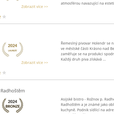
atmosférou navazující na esteti
Zobrazit více >>
Řemeslný pivovar Holendr se na
ve městské části Krásno nad Be
zaměřuje se na produkci spodně
Každý druh piva získává ...
Zobrazit více >>
p. Radhoštěm
Asijské bistro - Rožnov p. Rad
Radhoštěm a je známé jako oblí
kuchyně. Podnik sídlící na adr