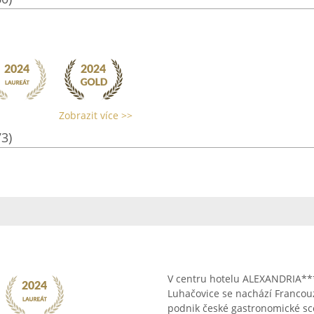
Zobrazit více >>
73)
V centru hotelu ALEXANDRIA**
Luhačovice se nachází Francou
podnik české gastronomické scé