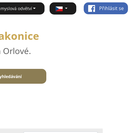
Přihlásit se
ůmyslová odvětví
dakonice
 Orlové.
yhledávání