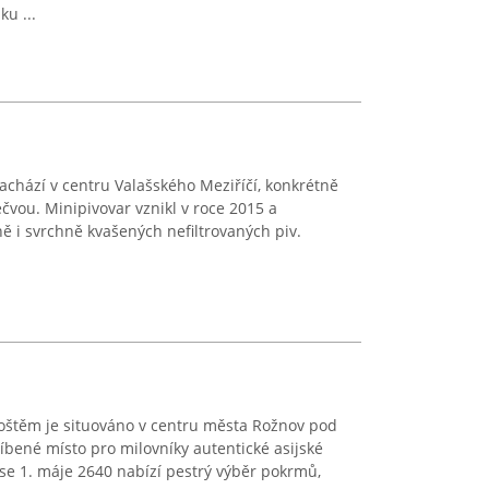
ku ...
chází v centru Valašského Meziříčí, konkrétně
čvou. Minipivovar vznikl v roce 2015 a
 i svrchně kvašených nefiltrovaných piv.
hoštěm je situováno v centru města Rožnov pod
bené místo pro milovníky autentické asijské
ese 1. máje 2640 nabízí pestrý výběr pokrmů,