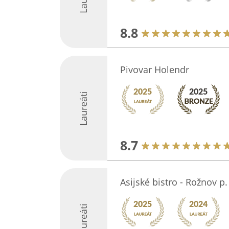
8.8
Pivovar Holendr
Laureáti
8.7
Asijské bistro - Rožnov 
Laureáti