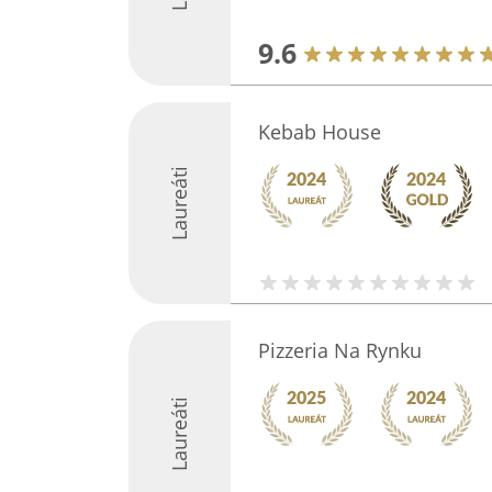
9.6
Kebab House
Laureáti
Pizzeria Na Rynku
Laureáti