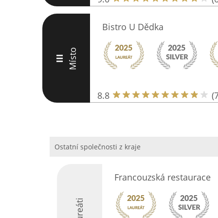
Bistro U Dědka
Místo
III
8.8
(
Ostatní společnosti z kraje
Francouzská restaurace
Laureáti