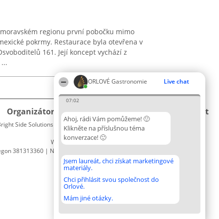
 v moravském regionu první pobočku mimo
 mexické pokrmy. Restaurace byla otevřena v
svoboditelů 161. Její koncept vychází z
...
ORLOVÉ Gastronomie
Live chat
07:02
Organizátor hlasování
Plebiscyt
Kontakt
Ahoj, rádi Vám pomůžeme! 🙂
right Side Solutions sp. z o. o. sp. k.
Vítězové
Kontakt
Klikněte na příslušnou téma
ul. Ruska 22
Seznam
konverzace! 🙂
Wrocław 50-079
všech
egon 381313360 | NIP 8943132676
laureátů
Zásady
Jsem laureát, chci získat marketingové
materiály.
Pravidla
Zásady
Chci přihlásit svou společnost do
Orlové.
ochrany
osobních
Mám jiné otázky.
údajů