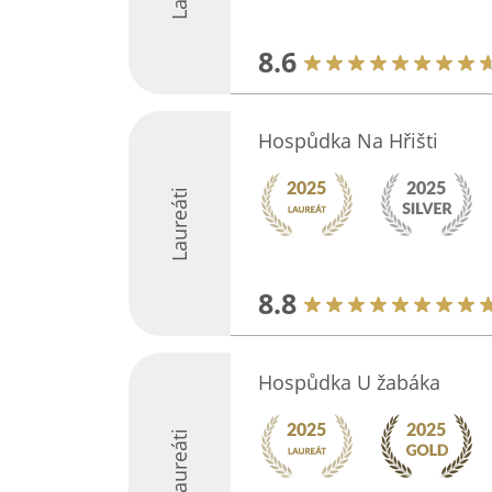
8.6
Hospůdka Na Hřišti
Laureáti
8.8
Hospůdka U žabáka
Laureáti