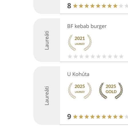
8
BF kebab burger
Laureáti
U Kohúta
Laureáti
9