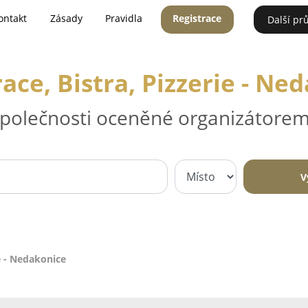
ontakt
Zásady
Pravidla
Registrace
Další pr
ace, Bistra, Pizzerie - Ne
 společnosti oceněné organizátorem
V
ie - Nedakonice