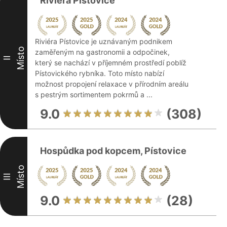
Riviéra Pístovice
Riviéra Pístovice je uznávaným podnikem
Místo
zaměřeným na gastronomii a odpočinek,
II
který se nachází v příjemném prostředí poblíž
Pístovického rybníka. Toto místo nabízí
možnost propojení relaxace v přírodním areálu
s pestrým sortimentem pokrmů a ...
9.0
(308)
Hospůdka pod kopcem, Pístovice
Místo
III
9.0
(28)