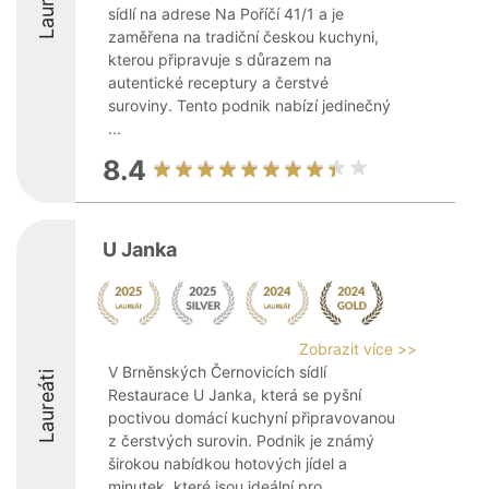
Laureáti
sídlí na adrese Na Poříčí 41/1 a je
zaměřena na tradiční českou kuchyni,
kterou připravuje s důrazem na
autentické receptury a čerstvé
suroviny. Tento podnik nabízí jedinečný
...
8.4
U Janka
Zobrazit více >>
V Brněnských Černovicích sídlí
Laureáti
Restaurace U Janka, která se pyšní
poctivou domácí kuchyní připravovanou
z čerstvých surovin. Podnik je známý
širokou nabídkou hotových jídel a
minutek, které jsou ideální pro