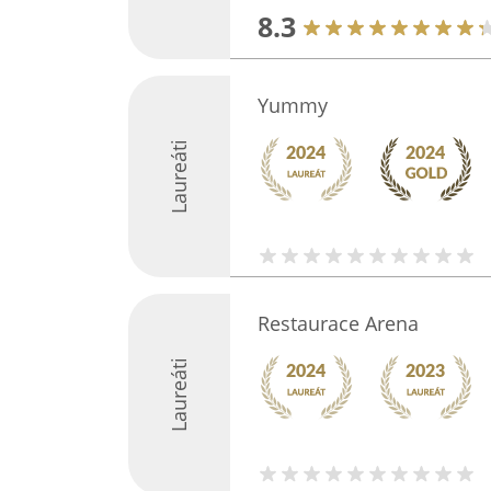
8.3
Yummy
Laureáti
Restaurace Arena
Laureáti