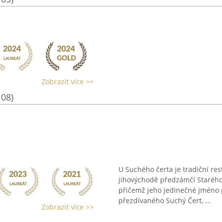
Zobrazit více >>
108)
U Suchého čerta je tradiční res
jihovýchodě předzámčí Starého
přičemž jeho jedinečné jméno p
přezdívaného Suchý Čert, ...
Zobrazit více >>