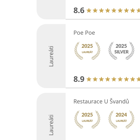
8.6
Poe Poe
Laureáti
8.9
Restaurace U Švandů
Laureáti