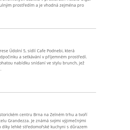
tulným prostředím a je vhodná zejména pro
ese Údolní 5, sídlí Cafe Podnebi, která
odpočinku a setkávání v příjemném prostředí.
hatou nabídku snídaní ve stylu brunch, jež
.
istorickém centru Brna na Zelném trhu a tvoří
telu Grandezza. Je známá svými výjimečnými
ím díky lehké středomořské kuchyni s důrazem