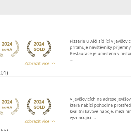
Pizzerie U Alči sídlící v Jevišo
přitahuje návštěvníky příjemný
Restaurace je umístěna v histor
...
Zobrazit více >>
201)
V Jevišovicích na adrese Jevišo
která nabízí pohodlné prostřed
kvalitní kávové nápoje, mezi n
vyznačující ...
Zobrazit více >>
165)