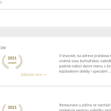
cov
V Vracově, na adrese Jiráskova 
známá svou kulinářskou nabídk
podnik nabízí denní menu s ši
každodenní obědy i speciální ..
Zobrazit více >>
Restaurace u Jožina se nachází
poskytuje pestrou nabídku gast