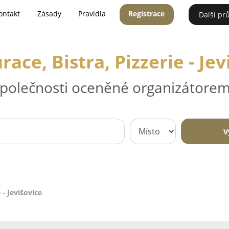
ontakt
Zásady
Pravidla
Registrace
Další pr
race, Bistra, Pizzerie - Jev
 společnosti oceněné organizátorem
V
 - Jevišovice