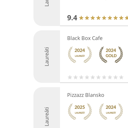
9.4
Black Box Cafe
Laureáti
Pizzazz Blansko
Laureáti