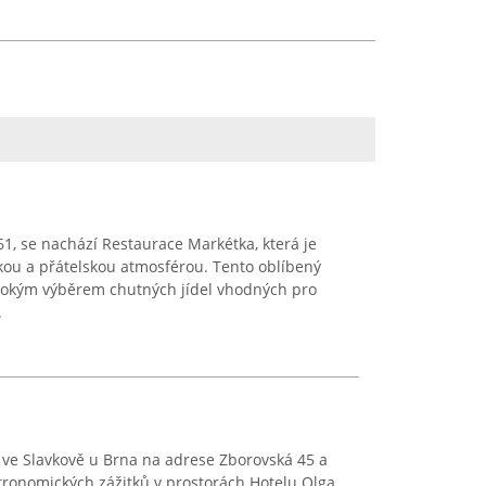
61, se nachází Restaurace Markétka, která je
ou a přátelskou atmosférou. Tento oblíbený
rokým výběrem chutných jídel vhodných pro
.
 ve Slavkově u Brna na adrese Zborovská 45 a
ronomických zážitků v prostorách Hotelu Olga.