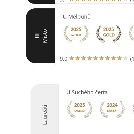
U Melounů
Místo
III
9.0
(
U Suchého čerta
Laureáti