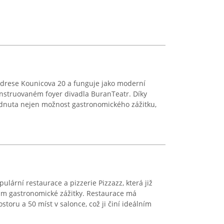
 adrese Kounicova 20 a funguje jako moderní
nstruovaném foyer divadla BuranTeatr. Díky
dnuta nejen možnost gastronomického zážitku,
ulární restaurace a pizzerie Pizzazz, která již
tům gastronomické zážitky. Restaurace má
storu a 50 míst v salonce, což ji činí ideálním