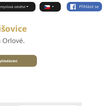
Přihlásit se
ůmyslová odvětví
išovice
 Orlové.
yhledávání