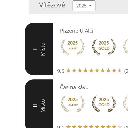
Vítězové
2025
Pizzerie U Alči
Místo
I
9.5
(
Čas na kávu
Místo
II
9.1
(