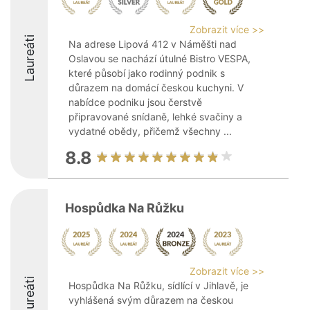
Zobrazit více >>
Laureáti
Na adrese Lipová 412 v Náměšti nad
Oslavou se nachází útulné Bistro VESPA,
které působí jako rodinný podnik s
důrazem na domácí českou kuchyni. V
nabídce podniku jsou čerstvě
připravované snídaně, lehké svačiny a
vydatné obědy, přičemž všechny ...
8.8
Hospůdka Na Růžku
Zobrazit více >>
Laureáti
Hospůdka Na Růžku, sídlící v Jihlavě, je
vyhlášená svým důrazem na českou