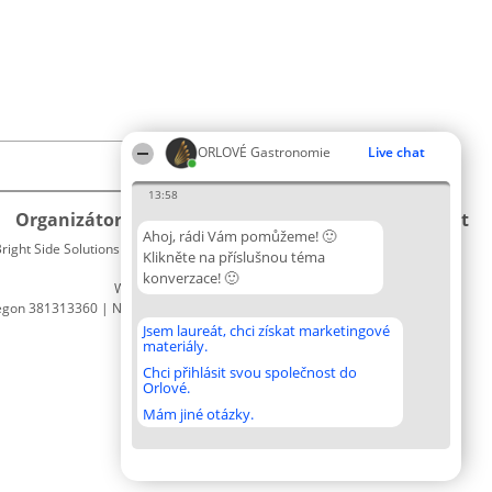
ORLOVÉ Gastronomie
Live chat
13:58
Organizátor hlasování
Plebiscyt
Kontakt
Ahoj, rádi Vám pomůžeme! 🙂
right Side Solutions sp. z o. o. sp. k.
Vítězové
Kontakt
Klikněte na příslušnou téma
ul. Ruska 22
Seznam
konverzace! 🙂
Wrocław 50-079
všech
egon 381313360 | NIP 8943132676
laureátů
Zásady
Jsem laureát, chci získat marketingové
materiály.
Pravidla
Zásady
Chci přihlásit svou společnost do
Orlové.
ochrany
osobních
Mám jiné otázky.
údajů