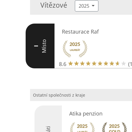
Vítězové
2025
Restaurace Raf
Místo
I
8.6
(
Ostatní společnosti z kraje
Atika penzion