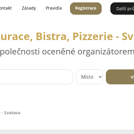
ontakt
Zásady
Pravidla
Registrace
Další pr
urace, Bistra, Pizzerie - S
 společnosti oceněné organizátorem
V
e - Svatava