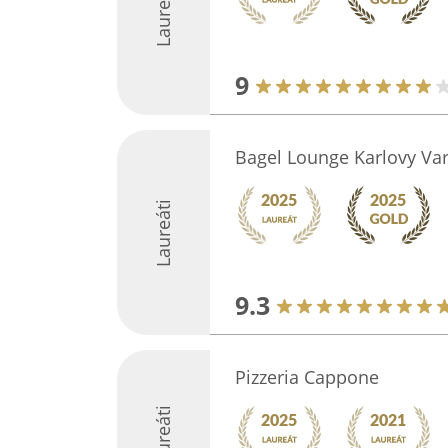
Laureáti
9
Bagel Lounge Karlovy Va
Laureáti
9.3
Pizzeria Cappone
Laureáti