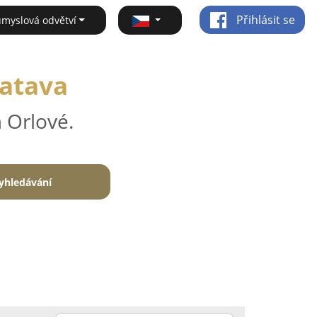
Přihlásit se
ůmyslová odvětví
vatava
 Orlové.
yhledávání