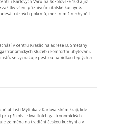
centru Karlových Varů na Sokolovské 100 a již
é zážitky všem příznivcům italské kuchyně.
adesát různých pokrmů, mezi nimiž nechybějí
achází v centru Kraslic na adrese B. Smetany
 gastronomických služeb i komfortní ubytování.
hostů, se vyznačuje pestrou nabídkou teplých a
bné oblasti Mýtinka v Karlovarském kraji, kde
i pro příznivce kvalitních gastronomických
uje zejména na tradiční českou kuchyni a v