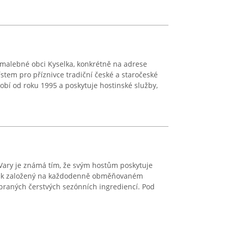
 malebné obci Kyselka, konkrétně na adrese
stem pro příznivce tradiční české a staročeské
bí od roku 1995 a poskytuje hostinské služby,
Vary je známá tím, že svým hostům poskytuje
tek založený na každodenně obměňovaném
ybraných čerstvých sezónních ingrediencí. Pod