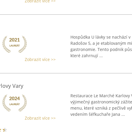
Zobrazit více >>
Hospůdka U lávky se nachází v
Radošov 5, a je etablovaným mí
gastronomie. Tento podnik půso
které zahrnují ...
Zobrazit více >>
lovy Vary
Restaurace Le Marché Karlovy 
výjimečný gastronomický záži
menu, které vzniká z pečlivě v
vedením šéfkuchaře Jana ...
Zobrazit více >>