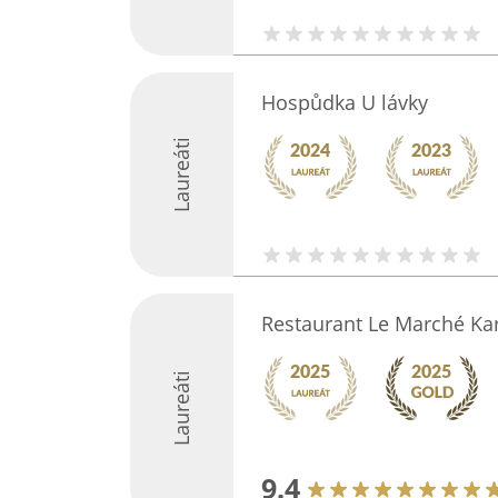
Hospůdka U lávky
Laureáti
Restaurant Le Marché Kar
Laureáti
9.4