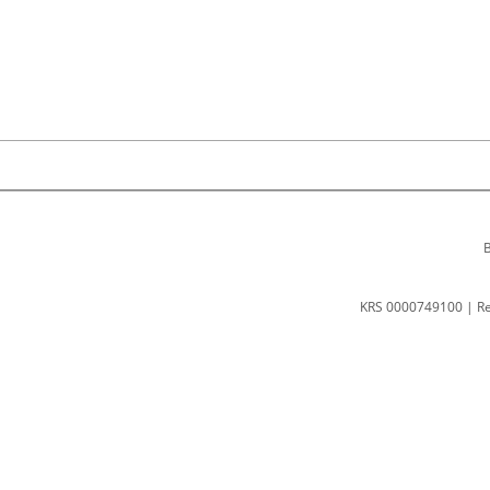
B
KRS 0000749100 | R