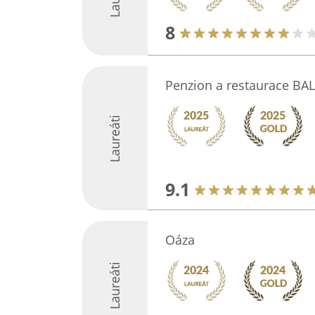
8
Penzion a restaurace BAL
Laureáti
9.1
Oáza
Laureáti