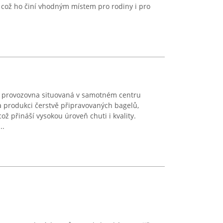
což ho činí vhodným místem pro rodiny i pro
á provozovna situovaná v samotném centru
a produkci čerstvě připravovaných bagelů,
ož přináší vysokou úroveň chuti i kvality.
..