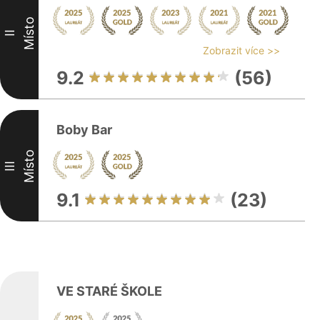
Místo
II
Zobrazit více >>
9.2
(56)
Boby Bar
Místo
III
9.1
(23)
VE STARÉ ŠKOLE