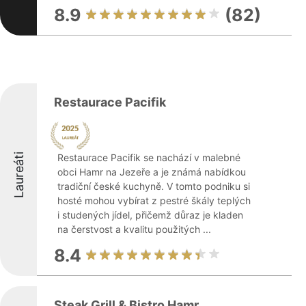
8.9
(82)
Restaurace Pacifik
Laureáti
Restaurace Pacifik se nachází v malebné
obci Hamr na Jezeře a je známá nabídkou
tradiční české kuchyně. V tomto podniku si
hosté mohou vybírat z pestré škály teplých
i studených jídel, přičemž důraz je kladen
na čerstvost a kvalitu použitých ...
8.4
Steak Grill & Bistro Hamr