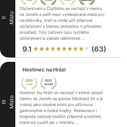
Občerstvení u Čtyřlístku se nachází v Hamru
Místo
na Jezeře a patří mezi vyhledávaná místa pro
II
návštěvníky, kteří si chtějí užít příjemné
občerstvení a klidnou atmosféru v přírodním
prostředí. Toto zařízení typu rychlého
občerstvení si získalo náklonnost ...
9.1
(63)
Hostinec na Hrázi
Hostinec Na Hrázi se nachází v klidné oblasti
Místo
Hamru na Jezeře na adrese Děvínská 45 a je
III
známý jako vhodné místo pro příznivce
gastronomie a české krajiny. Restaurace i
hospoda nabízejí hostům příjemné prostředí,
které lze využít jak v interiéru ...