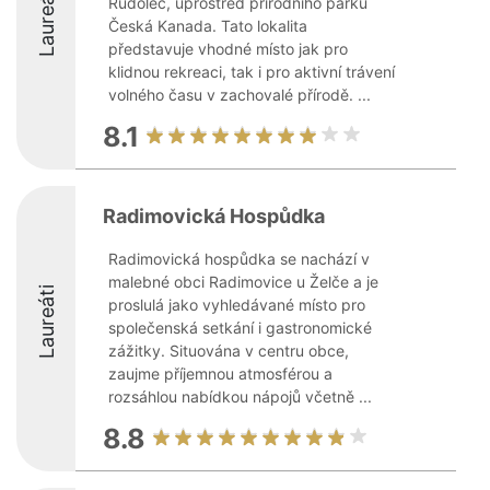
Laureáti
Rudolec, uprostřed přírodního parku
Česká Kanada. Tato lokalita
představuje vhodné místo jak pro
klidnou rekreaci, tak i pro aktivní trávení
volného času v zachovalé přírodě. ...
8.1
Radimovická Hospůdka
Radimovická hospůdka se nachází v
malebné obci Radimovice u Želče a je
Laureáti
proslulá jako vyhledávané místo pro
společenská setkání i gastronomické
zážitky. Situována v centru obce,
zaujme příjemnou atmosférou a
rozsáhlou nabídkou nápojů včetně ...
8.8