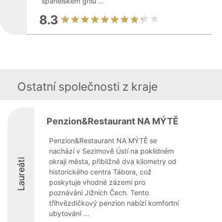
španělském grilu ...
8.3
Ostatní společnosti z kraje
Penzion&Restaurant NA MÝTĚ
Penzion&Restaurant NA MÝTĚ se
nachází v Sezimově Ústí na poklidném
Laureáti
okraji města, přibližně dva kilometry od
historického centra Tábora, což
poskytuje vhodné zázemí pro
poznávání Jižních Čech. Tento
tříhvězdičkový penzion nabízí komfortní
ubytování ...