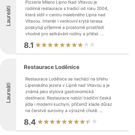
Pizzeria Milano Lipno Nad Vltavou je
Laureáti
rodinná restaurace s tradicí od roku 2004,
která sídlí v centru malebného Lipna nad
Vltavou. Interiér i venkovní krytá terasa
poskytují příjemné a prostorné prostředí
vhodné pro setkávání rodiny a přátel. ...
8.1
Restaurace Loděnice
Restaurace Loděnice se nachází na břehu
Laureáti
Lipenského jezera v Lipně nad Vltavou a je
známá jako stylová gastronomická
destinace. Restaurace nabízí tradiční česká
jídla i moderní kuchyni, přičemž klade důraz
na čerstvé suroviny a výrazné chutě. ...
8.4