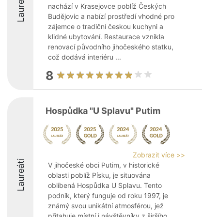
Laureáti
nachází v Krasejovce poblíž Českých
Budějovic a nabízí prostředí vhodné pro
zájemce o tradiční českou kuchyni a
klidné ubytování. Restaurace vznikla
renovací původního jihočeského statku,
což dodává interiéru ...
8
Hospůdka "U Splavu" Putim
Zobrazit více >>
Laureáti
V jihočeské obci Putim, v historické
oblasti poblíž Písku, je situována
oblíbená Hospůdka U Splavu. Tento
podnik, který funguje od roku 1997, je
známý svou unikátní atmosférou, jež
přitahuje místní i návštěvníky z širšího