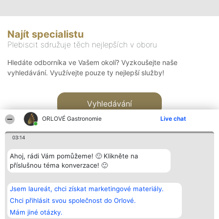
Najít specialistu
Plebiscit sdružuje těch nejlepších v oboru
Hledáte odborníka ve Vašem okolí? Vyzkoušejte naše
vyhledávání. Využívejte pouze ty nejlepší služby!
Vyhledávání
ORLOVÉ Gastronomie
Live chat
03:14
Ahoj, rádi Vám pomůžeme! 🙂 Klikněte na
příslušnou téma konverzace! 🙂
Organizátor hlasování
Plebiscyt
Kontakt
Bright Side Solutions sp. z o.
Vítězové
Kontakt
Jsem laureát, chci získat marketingové materiály.
o. sp. k.
Seznam všech
ul. Ruska 22
laureátů
Chci přihlásit svou společnost do Orlové.
Wrocław 50-079
Zásady
Mám jiné otázky.
KRS 0000749100 | Regon
Pravidla