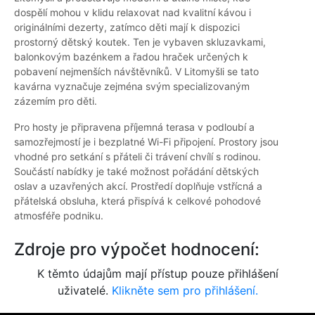
dospělí mohou v klidu relaxovat nad kvalitní kávou i
originálními dezerty, zatímco děti mají k dispozici
prostorný dětský koutek. Ten je vybaven skluzavkami,
balonkovým bazénkem a řadou hraček určených k
pobavení nejmenších návštěvníků. V Litomyšli se tato
kavárna vyznačuje zejména svým specializovaným
zázemím pro děti.
Pro hosty je připravena příjemná terasa v podloubí a
samozřejmostí je i bezplatné Wi-Fi připojení. Prostory jsou
vhodné pro setkání s přáteli či trávení chvílí s rodinou.
Součástí nabídky je také možnost pořádání dětských
oslav a uzavřených akcí. Prostředí doplňuje vstřícná a
přátelská obsluha, která přispívá k celkové pohodové
atmosféře podniku.
Zdroje pro výpočet hodnocení:
K těmto údajům mají přístup pouze přihlášení
uživatelé.
Klikněte sem pro přihlášení.