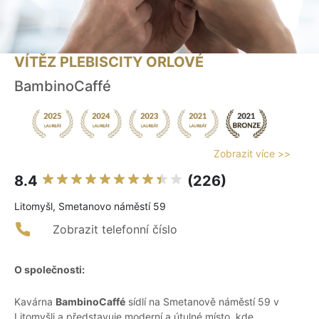
VÍTĚZ PLEBISCITY ORLOVÉ
BambinoCaffé
Zobrazit více >>
8.4
(226)
Litomyšl, Smetanovo náměstí 59
Zobrazit telefonní číslo
O společnosti:
Kavárna
BambinoCaffé
sídlí na Smetanově náměstí 59 v
Litomyšli a představuje moderní a útulné místo, kde