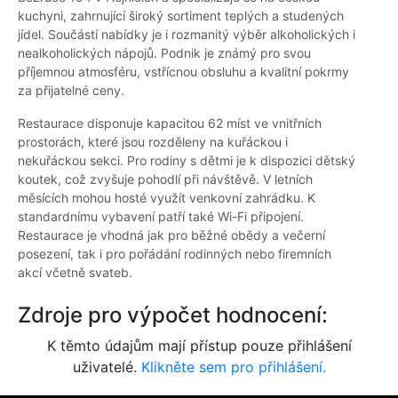
kuchyni, zahrnující široký sortiment teplých a studených
jídel. Součástí nabídky je i rozmanitý výběr alkoholických i
nealkoholických nápojů. Podnik je známý pro svou
příjemnou atmosféru, vstřícnou obsluhu a kvalitní pokrmy
za přijatelné ceny.
Restaurace disponuje kapacitou 62 míst ve vnitřních
prostorách, které jsou rozděleny na kuřáckou i
nekuřáckou sekci. Pro rodiny s dětmi je k dispozici dětský
koutek, což zvyšuje pohodlí při návštěvě. V letních
měsících mohou hosté využít venkovní zahrádku. K
standardnímu vybavení patří také Wi-Fi připojení.
Restaurace je vhodná jak pro běžné obědy a večerní
posezení, tak i pro pořádání rodinných nebo firemních
akcí včetně svateb.
Zdroje pro výpočet hodnocení:
K těmto údajům mají přístup pouze přihlášení
uživatelé.
Klikněte sem pro přihlášení.