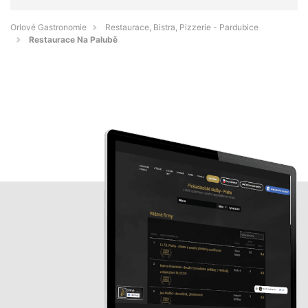
Orlové Gastronomie
Restaurace, Bistra, Pizzerie - Pardubice
Restaurace Na Palubě