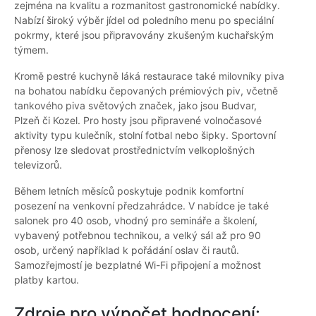
zejména na kvalitu a rozmanitost gastronomické nabídky.
Nabízí široký výběr jídel od poledního menu po speciální
pokrmy, které jsou připravovány zkušeným kuchařským
týmem.
Kromě pestré kuchyně láká restaurace také milovníky piva
na bohatou nabídku čepovaných prémiových piv, včetně
tankového piva světových značek, jako jsou Budvar,
Plzeň či Kozel. Pro hosty jsou připravené volnočasové
aktivity typu kulečník, stolní fotbal nebo šipky. Sportovní
přenosy lze sledovat prostřednictvím velkoplošných
televizorů.
Během letních měsíců poskytuje podnik komfortní
posezení na venkovní předzahrádce. V nabídce je také
salonek pro 40 osob, vhodný pro semináře a školení,
vybavený potřebnou technikou, a velký sál až pro 90
osob, určený například k pořádání oslav či rautů.
Samozřejmostí je bezplatné Wi-Fi připojení a možnost
platby kartou.
Zdroje pro výpočet hodnocení: