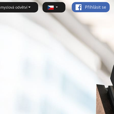
Přihlásit se
ůmyslová odvětví