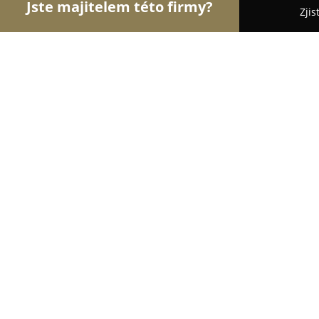
Jste majitelem této firmy?
Zjis
Orlové Gastronomie
Restaurace, Bistra, Pizzerie
U Soudku - Tábor
8.2
(799)
Tábor, Varšavská 2729
Zobrazit telefonní číslo