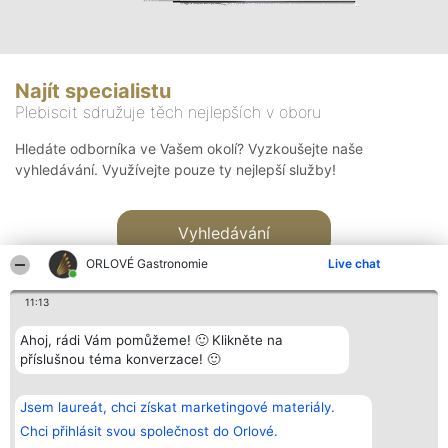
Najít specialistu
Plebiscit sdružuje těch nejlepších v oboru
Hledáte odborníka ve Vašem okolí? Vyzkoušejte naše
vyhledávání. Využívejte pouze ty nejlepší služby!
Vyhledávání
ORLOVÉ Gastronomie
Live chat
11:13
Ahoj, rádi Vám pomůžeme! 🙂 Klikněte na
příslušnou téma konverzace! 🙂
Organizátor hlasování
Plebiscyt
Kontakt
Bright Side Solutions sp. z o.
Vítězové
Kontakt
Jsem laureát, chci získat marketingové materiály.
o. sp. k.
Seznam všech
ul. Ruska 22
laureátů
Chci přihlásit svou společnost do Orlové.
Wrocław 50-079
Zásady