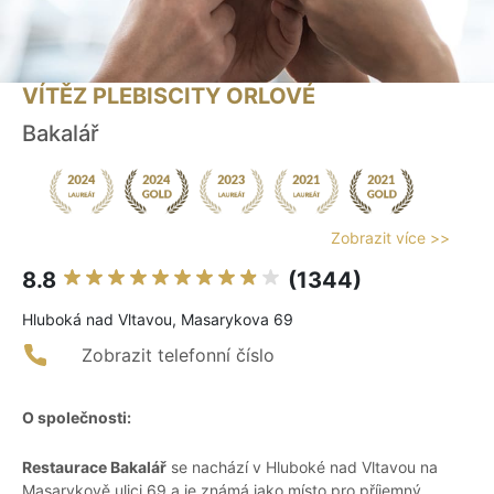
VÍTĚZ PLEBISCITY ORLOVÉ
Bakalář
Zobrazit více >>
8.8
(1344)
Hluboká nad Vltavou, Masarykova 69
Zobrazit telefonní číslo
O společnosti:
Restaurace Bakalář
se nachází v Hluboké nad Vltavou na
Masarykově ulici 69 a je známá jako místo pro příjemný