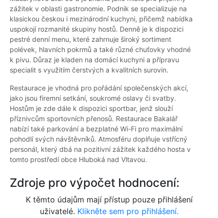
zážitek v oblasti gastronomie. Podnik se specializuje na
klasickou českou i mezinárodní kuchyni, přičemž nabídka
uspokojí rozmanité skupiny hostů. Denně je k dispozici
pestré denní menu, které zahrnuje široký sortiment
polévek, hlavních pokrmů a také různé chuťovky vhodné
k pivu. Důraz je kladen na domácí kuchyni a přípravu
specialit s využitím čerstvých a kvalitních surovin.
Restaurace je vhodná pro pořádání společenských akcí,
jako jsou firemní setkání, soukromé oslavy či svatby.
Hostům je zde dále k dispozici sportbar, jenž slouží
příznivcům sportovních přenosů. Restaurace Bakalář
nabízí také parkování a bezplatné Wi-Fi pro maximální
pohodlí svých návštěvníků. Atmosféru doplňuje vstřícný
personál, který dbá na pozitivní zážitek každého hosta v
tomto prostředí obce Hluboká nad Vltavou.
Zdroje pro výpočet hodnocení:
K těmto údajům mají přístup pouze přihlášení
uživatelé.
Klikněte sem pro přihlášení.