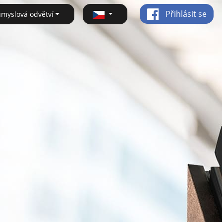
Přihlásit se
ůmyslová odvětví