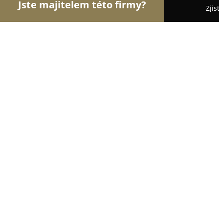
Jste majitelem této firmy?
Zjis
Orlové Gastronomie
Restaurace, Bistra, Pizzerie
St.Martin
9.4
(3774)
Praha, Vlašská 7
Zobrazit telefonní číslo