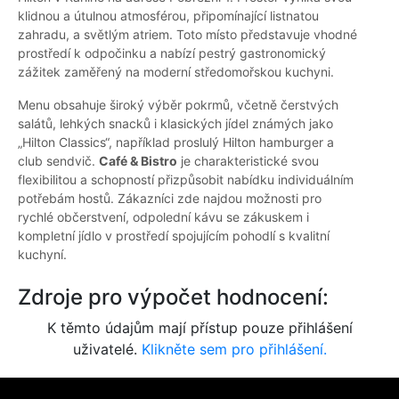
klidnou a útulnou atmosférou, připomínající listnatou
zahradu, a světlým atriem. Toto místo představuje vhodné
prostředí k odpočinku a nabízí pestrý gastronomický
zážitek zaměřený na moderní středomořskou kuchyni.
Menu obsahuje široký výběr pokrmů, včetně čerstvých
salátů, lehkých snacků i klasických jídel známých jako
„Hilton Classics“, například proslulý Hilton hamburger a
club sendvič.
Café & Bistro
je charakteristické svou
flexibilitou a schopností přizpůsobit nabídku individuálním
potřebám hostů. Zákazníci zde najdou možnosti pro
rychlé občerstvení, odpolední kávu se zákuskem i
kompletní jídlo v prostředí spojujícím pohodlí s kvalitní
kuchyní.
Zdroje pro výpočet hodnocení:
K těmto údajům mají přístup pouze přihlášení
uživatelé.
Klikněte sem pro přihlášení.