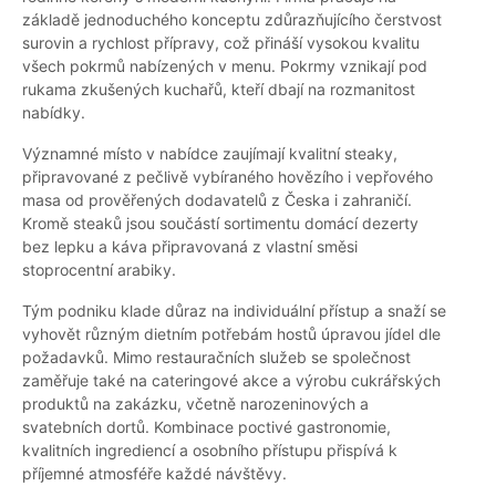
základě jednoduchého konceptu zdůrazňujícího čerstvost
surovin a rychlost přípravy, což přináší vysokou kvalitu
všech pokrmů nabízených v menu. Pokrmy vznikají pod
rukama zkušených kuchařů, kteří dbají na rozmanitost
nabídky.
Významné místo v nabídce zaujímají kvalitní steaky,
připravované z pečlivě vybíraného hovězího i vepřového
masa od prověřených dodavatelů z Česka i zahraničí.
Kromě steaků jsou součástí sortimentu domácí dezerty
bez lepku a káva připravovaná z vlastní směsi
stoprocentní arabiky.
Tým podniku klade důraz na individuální přístup a snaží se
vyhovět různým dietním potřebám hostů úpravou jídel dle
požadavků. Mimo restauračních služeb se společnost
zaměřuje také na cateringové akce a výrobu cukrářských
produktů na zakázku, včetně narozeninových a
svatebních dortů. Kombinace poctivé gastronomie,
kvalitních ingrediencí a osobního přístupu přispívá k
příjemné atmosféře každé návštěvy.