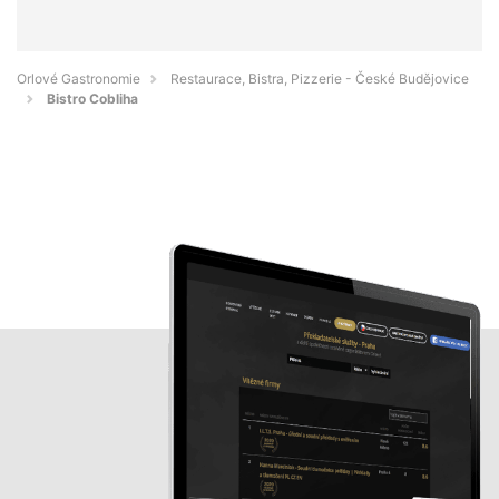
Orlové Gastronomie
Restaurace, Bistra, Pizzerie - České Budějovice
Bistro Cobliha