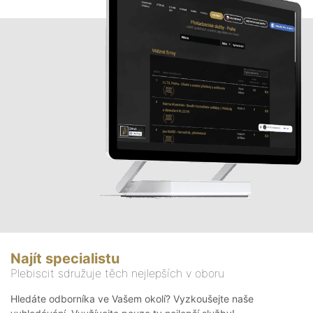
Najít specialistu
Plebiscit sdružuje těch nejlepších v oboru
Hledáte odborníka ve Vašem okolí? Vyzkoušejte naše