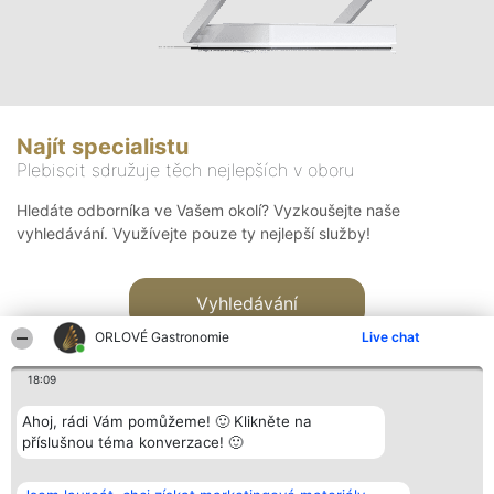
Najít specialistu
Plebiscit sdružuje těch nejlepších v oboru
Hledáte odborníka ve Vašem okolí? Vyzkoušejte naše
vyhledávání. Využívejte pouze ty nejlepší služby!
Vyhledávání
ORLOVÉ Gastronomie
Live chat
18:09
Ahoj, rádi Vám pomůžeme! 🙂 Klikněte na
příslušnou téma konverzace! 🙂
Organizátor hlasování
Plebiscyt
Kontakt
Bright Side Solutions sp. z o.
Vítězové
Kontakt