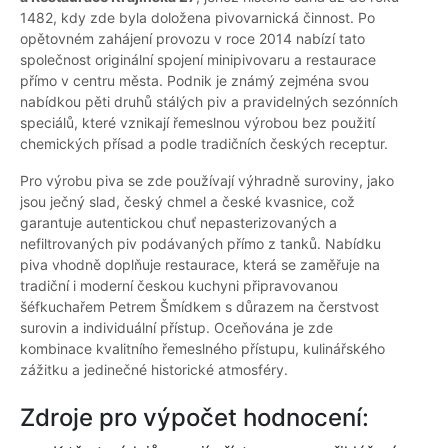
1482, kdy zde byla doložena pivovarnická činnost. Po
opětovném zahájení provozu v roce 2014 nabízí tato
společnost originální spojení minipivovaru a restaurace
přímo v centru města. Podnik je známý zejména svou
nabídkou pěti druhů stálých piv a pravidelných sezónních
speciálů, které vznikají řemeslnou výrobou bez použití
chemických přísad a podle tradičních českých receptur.
Pro výrobu piva se zde používají výhradně suroviny, jako
jsou ječný slad, český chmel a české kvasnice, což
garantuje autentickou chuť nepasterizovaných a
nefiltrovaných piv podávaných přímo z tanků. Nabídku
piva vhodně doplňuje restaurace, která se zaměřuje na
tradiční i moderní českou kuchyni připravovanou
šéfkuchařem Petrem Šmídkem s důrazem na čerstvost
surovin a individuální přístup. Oceňována je zde
kombinace kvalitního řemeslného přístupu, kulinářského
zážitku a jedinečné historické atmosféry.
Zdroje pro výpočet hodnocení: