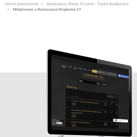
Orlové Gastronomie
Restaurace, Bistra, Pizzerie - České Budějovice
Minipivovar a Restaurace Krajinská 27