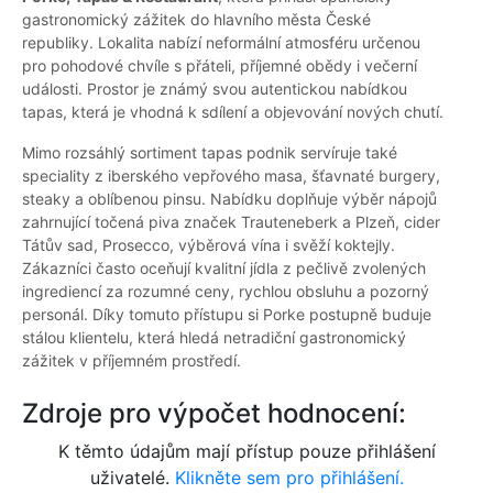
gastronomický zážitek do hlavního města České
republiky. Lokalita nabízí neformální atmosféru určenou
pro pohodové chvíle s přáteli, příjemné obědy i večerní
události. Prostor je známý svou autentickou nabídkou
tapas, která je vhodná k sdílení a objevování nových chutí.
Mimo rozsáhlý sortiment tapas podnik servíruje také
speciality z iberského vepřového masa, šťavnaté burgery,
steaky a oblíbenou pinsu. Nabídku doplňuje výběr nápojů
zahrnující točená piva značek Trauteneberk a Plzeň, cider
Tátův sad, Prosecco, výběrová vína i svěží koktejly.
Zákazníci často oceňují kvalitní jídla z pečlivě zvolených
ingrediencí za rozumné ceny, rychlou obsluhu a pozorný
personál. Díky tomuto přístupu si Porke postupně buduje
stálou klientelu, která hledá netradiční gastronomický
zážitek v příjemném prostředí.
Zdroje pro výpočet hodnocení:
K těmto údajům mají přístup pouze přihlášení
uživatelé.
Klikněte sem pro přihlášení.