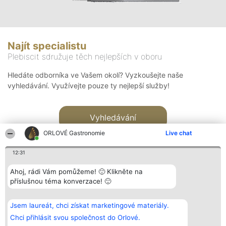
Najít specialistu
Plebiscit sdružuje těch nejlepších v oboru
Hledáte odborníka ve Vašem okolí? Vyzkoušejte naše
vyhledávání. Využívejte pouze ty nejlepší služby!
Vyhledávání
ORLOVÉ Gastronomie
Live chat
12:31
Ahoj, rádi Vám pomůžeme! 🙂 Klikněte na
příslušnou téma konverzace! 🙂
Organizátor hlasování
Plebiscyt
Kontakt
Bright Side Solutions sp. z o.
Vítězové
Kontakt
Jsem laureát, chci získat marketingové materiály.
o. sp. k.
Seznam všech
ul. Ruska 22
laureátů
Chci přihlásit svou společnost do Orlové.
Wrocław 50-079
Zásady