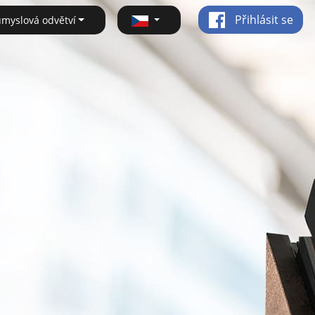
Přihlásit se
ůmyslová odvětví