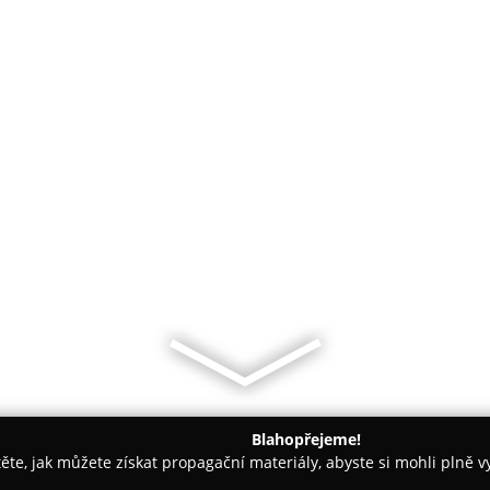
Blahopřejeme!
těte, jak můžete získat propagační materiály, abyste si mohli plně 