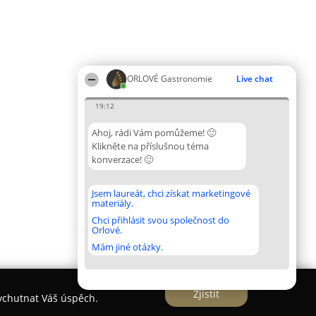
ORLOVÉ Gastronomie
Live chat
19:12
Ahoj, rádi Vám pomůžeme! 🙂
Klikněte na příslušnou téma
konverzace! 🙂
Jsem laureát, chci získat marketingové
materiály.
Chci přihlásit svou společnost do
Orlové.
Mám jiné otázky.
Zjistit
vychutnat Váš úspěch.