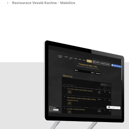
Restaurace Veselá Kachna - Malešice