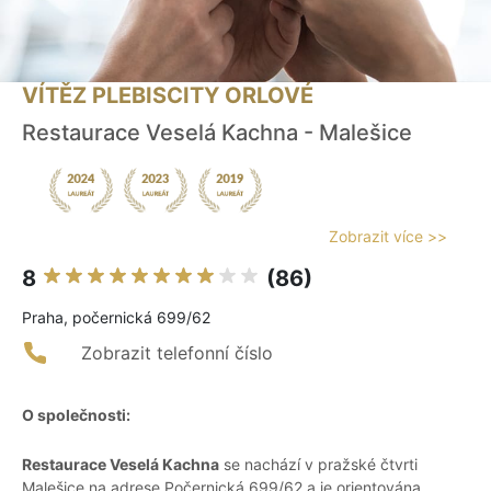
VÍTĚZ PLEBISCITY ORLOVÉ
Restaurace Veselá Kachna - Malešice
Zobrazit více >>
8
(86)
Praha, počernická 699/62
Zobrazit telefonní číslo
O společnosti:
Restaurace Veselá Kachna
se nachází v pražské čtvrti
Malešice na adrese Počernická 699/62 a je orientována