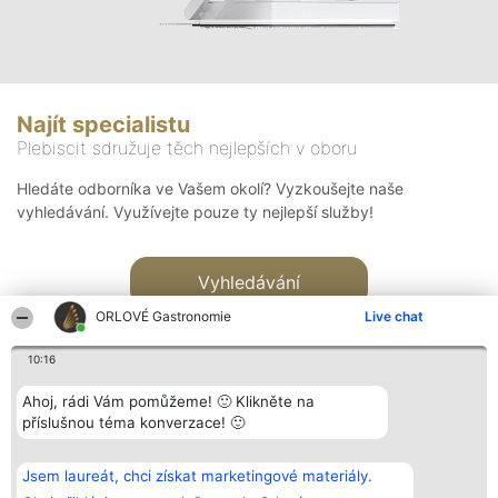
Najít specialistu
Plebiscit sdružuje těch nejlepších v oboru
Hledáte odborníka ve Vašem okolí? Vyzkoušejte naše
vyhledávání. Využívejte pouze ty nejlepší služby!
Vyhledávání
ORLOVÉ Gastronomie
Live chat
10:16
Ahoj, rádi Vám pomůžeme! 🙂 Klikněte na
příslušnou téma konverzace! 🙂
Organizátor hlasování
Plebiscyt
Kontakt
Bright Side Solutions sp. z o.
Vítězové
Kontakt
Jsem laureát, chci získat marketingové materiály.
o. sp. k.
Seznam všech
ul. Ruska 22
laureátů