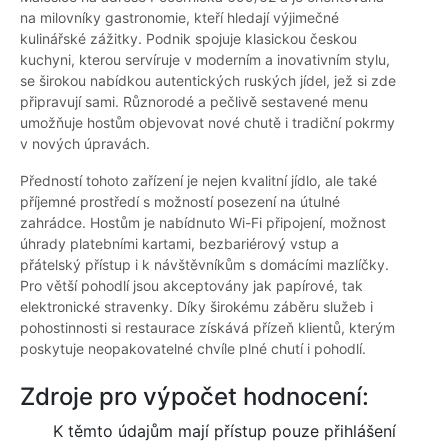
na milovníky gastronomie, kteří hledají výjimečné
kulinářské zážitky. Podnik spojuje klasickou českou
kuchyni, kterou servíruje v moderním a inovativním stylu,
se širokou nabídkou autentických ruských jídel, jež si zde
připravují sami. Různorodé a pečlivě sestavené menu
umožňuje hostům objevovat nové chutě i tradiční pokrmy
v nových úpravách.
Předností tohoto zařízení je nejen kvalitní jídlo, ale také
příjemné prostředí s možností posezení na útulné
zahrádce. Hostům je nabídnuto Wi-Fi připojení, možnost
úhrady platebními kartami, bezbariérový vstup a
přátelský přístup i k návštěvníkům s domácími mazlíčky.
Pro větší pohodlí jsou akceptovány jak papírové, tak
elektronické stravenky. Díky širokému záběru služeb i
pohostinnosti si restaurace získává přízeň klientů, kterým
poskytuje neopakovatelné chvíle plné chutí i pohodlí.
Zdroje pro výpočet hodnocení:
K těmto údajům mají přístup pouze přihlášení