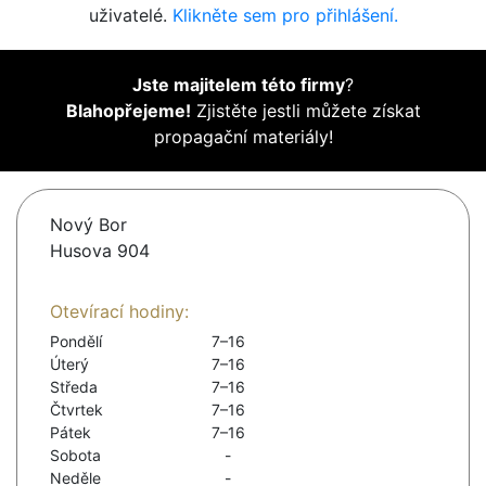
uživatelé.
Klikněte sem pro přihlášení.
Jste majitelem této firmy
?
Blahopřejeme!
Zjistěte jestli můžete získat
propagační materiály!
Nový Bor
Husova 904
Otevírací hodiny:
Pondělí
7–16
Úterý
7–16
Středa
7–16
Čtvrtek
7–16
Pátek
7–16
Sobota
-
Neděle
-