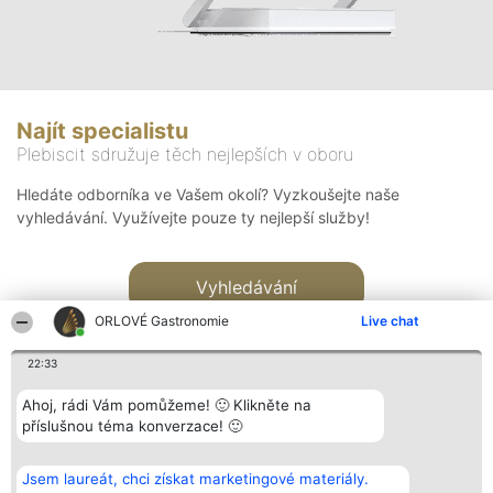
Najít specialistu
Plebiscit sdružuje těch nejlepších v oboru
Hledáte odborníka ve Vašem okolí? Vyzkoušejte naše
vyhledávání. Využívejte pouze ty nejlepší služby!
Vyhledávání
ORLOVÉ Gastronomie
Live chat
22:33
Ahoj, rádi Vám pomůžeme! 🙂 Klikněte na
příslušnou téma konverzace! 🙂
Organizátor hlasování
Plebiscyt
Kontakt
Bright Side Solutions sp. z o.
Vítězové
Kontakt
Jsem laureát, chci získat marketingové materiály.
o. sp. k.
Seznam všech