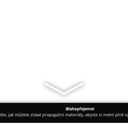
Blahopřejeme!
těte, jak můžete získat propagační materiály, abyste si mohli plně 