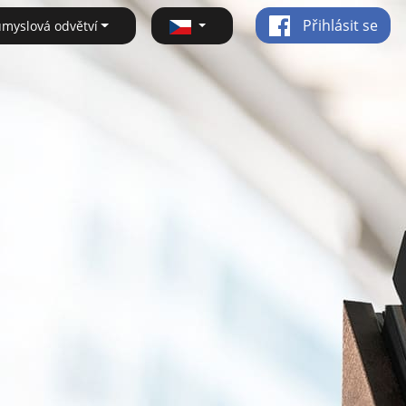
Přihlásit se
ůmyslová odvětví