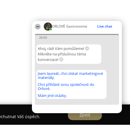
ORLOVÉ Gastronomie
Live chat
20:03
Ahoj, rádi Vám pomůžeme! 🙂
Klikněte na příslušnou téma
konverzace! 🙂
Jsem laureát, chci získat marketingové
materiály.
Chci přihlásit svou společnost do
Orlové.
Mám jiné otázky.
Zjistit
vychutnat Váš úspěch.