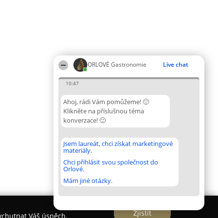
ORLOVÉ Gastronomie
Live chat
10:47
Ahoj, rádi Vám pomůžeme! 🙂
Klikněte na příslušnou téma
konverzace! 🙂
Jsem laureát, chci získat marketingové
materiály.
Chci přihlásit svou společnost do
Orlové.
Mám jiné otázky.
Zjistit
vychutnat Váš úspěch.