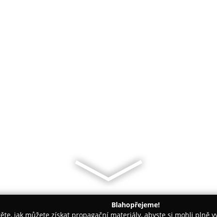
Blahopřejeme!
těte, jak můžete získat propagační materiály, abyste si mohli plně 