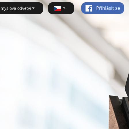
Přihlásit se
ůmyslová odvětví