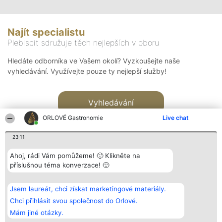
Najít specialistu
Plebiscit sdružuje těch nejlepších v oboru
Hledáte odborníka ve Vašem okolí? Vyzkoušejte naše
vyhledávání. Využívejte pouze ty nejlepší služby!
Vyhledávání
ORLOVÉ Gastronomie
Live chat
23:11
Ahoj, rádi Vám pomůžeme! 🙂 Klikněte na
příslušnou téma konverzace! 🙂
Organizátor hlasování
Plebiscyt
Kontakt
Bright Side Solutions sp. z o.
Vítězové
Kontakt
Jsem laureát, chci získat marketingové materiály.
o. sp. k.
Seznam všech
ul. Ruska 22
laureátů
Chci přihlásit svou společnost do Orlové.
Wrocław 50-079
Zásady
Mám jiné otázky.
KRS 0000749100 | Regon
Pravidla
381313360 | NIP 8943132676
Zásady