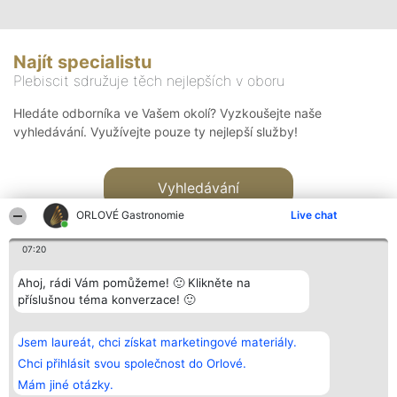
Najít specialistu
Plebiscit sdružuje těch nejlepších v oboru
Hledáte odborníka ve Vašem okolí? Vyzkoušejte naše
vyhledávání. Využívejte pouze ty nejlepší služby!
Vyhledávání
ORLOVÉ Gastronomie
Live chat
07:20
Ahoj, rádi Vám pomůžeme! 🙂 Klikněte na
příslušnou téma konverzace! 🙂
Organizátor hlasování
Plebiscyt
Kontakt
Bright Side Solutions sp. z o.
Vítězové
Kontakt
Jsem laureát, chci získat marketingové materiály.
o. sp. k.
Seznam všech
ul. Ruska 22
laureátů
Chci přihlásit svou společnost do Orlové.
Wrocław 50-079
Zásady
Mám jiné otázky.
KRS 0000749100 | Regon
Pravidla