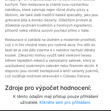
kuchyni. Tato restaurace je známá svou rozmanitou
nabídkou, která zahrnuje nejen různé druhy pizzy a
těstovin, ale také další tradiční italské speciality, jako jsou
grilovaná jídla a domácí dezerty. Důležitým prvkem je
důsledné využívání kvalitních a čerstvých ingrediencí,
přičemž velká většina surovin pochází přímo z Itálie.
Restaurace si zakládá na útulném a moderním prostředí,
což z ní činí vhodné místo pro rodinné akce. Pro děti do
šesti let je zde jídlo zdarma a v nabídce nechybí dětský
koutek. Zákazníci mohou využít také venkovní terasu
během teplejších měsíců a samostatný salónek, který je
uzpůsobený soukromým oslavám nebo firemním akcím. K
dispozici jsou rovněž bezlepkové a lehčí varianty pokrmů,
což rozšiřuje možnosti stravování v Coloseu Ostrava.
Zdroje pro výpočet hodnocení:
K těmto údajům mají přístup pouze přihlášení
uživatelé.
Klikněte sem pro přihlášení.