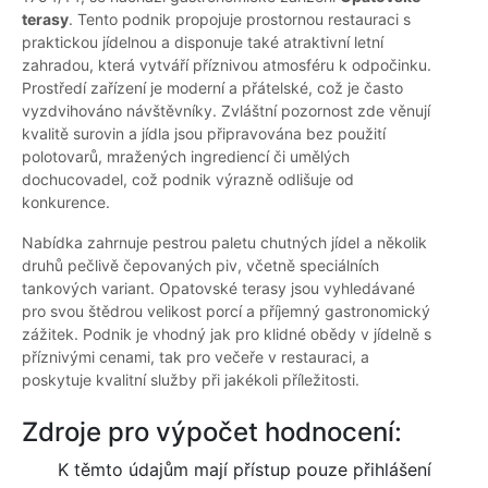
terasy
. Tento podnik propojuje prostornou restauraci s
praktickou jídelnou a disponuje také atraktivní letní
zahradou, která vytváří příznivou atmosféru k odpočinku.
Prostředí zařízení je moderní a přátelské, což je často
vyzdvihováno návštěvníky. Zvláštní pozornost zde věnují
kvalitě surovin a jídla jsou připravována bez použití
polotovarů, mražených ingrediencí či umělých
dochucovadel, což podnik výrazně odlišuje od
konkurence.
Nabídka zahrnuje pestrou paletu chutných jídel a několik
druhů pečlivě čepovaných piv, včetně speciálních
tankových variant. Opatovské terasy jsou vyhledávané
pro svou štědrou velikost porcí a příjemný gastronomický
zážitek. Podnik je vhodný jak pro klidné obědy v jídelně s
příznivými cenami, tak pro večeře v restauraci, a
poskytuje kvalitní služby při jakékoli příležitosti.
Zdroje pro výpočet hodnocení:
K těmto údajům mají přístup pouze přihlášení