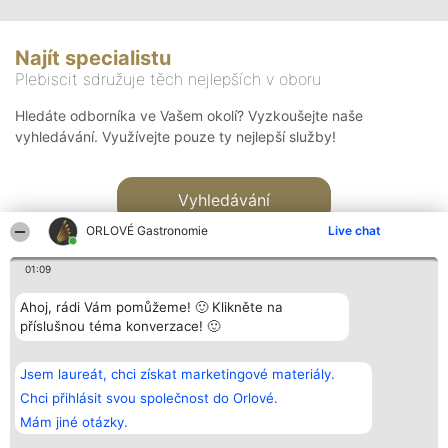
Najít specialistu
Plebiscit sdružuje těch nejlepších v oboru
Hledáte odborníka ve Vašem okolí? Vyzkoušejte naše
vyhledávání. Využívejte pouze ty nejlepší služby!
Vyhledávání
ORLOVÉ Gastronomie
Live chat
01:09
Ahoj, rádi Vám pomůžeme! 🙂 Klikněte na
příslušnou téma konverzace! 🙂
Organizátor hlasování
Plebiscyt
Kontakt
Bright Side Solutions sp. z o.
Vítězové
Kontakt
Jsem laureát, chci získat marketingové materiály.
o. sp. k.
Seznam všech
ul. Ruska 22
laureátů
Chci přihlásit svou společnost do Orlové.
Wrocław 50-079
Zásady
Mám jiné otázky.
KRS 0000749100 | Regon
Pravidla
381313360 | NIP 8943132676
Zásady