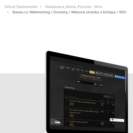
Orlové Gastronomie
Restaurace, Bistra, Pizzerie - Brno
Banan.cz Webhosting / Domény / Webové stránky a Eshopy / SEO