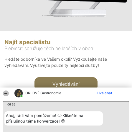
Najít specialistu
Plebiscit sdružuje těch nejlepších v oboru
Hledáte odborníka ve Vašem okolí? Vyzkoušejte naše
vyhledávání. Využívejte pouze ty nejlepší služby!
Vyhledávání
ORLOVÉ Gastronomie
Live chat
06:35
Ahoj, rádi Vám pomůžeme! 🙂 Klikněte na
příslušnou téma konverzace! 🙂
Organizátor hlasování
Plebiscyt
Kontakt
Bright Side Solutions sp. z o.
Vítězové
Kontakt