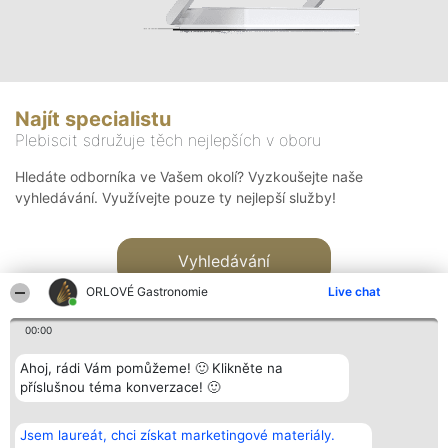
Najít specialistu
Plebiscit sdružuje těch nejlepších v oboru
Hledáte odborníka ve Vašem okolí? Vyzkoušejte naše
vyhledávání. Využívejte pouze ty nejlepší služby!
Vyhledávání
ORLOVÉ Gastronomie
Live chat
00:00
Ahoj, rádi Vám pomůžeme! 🙂 Klikněte na
příslušnou téma konverzace! 🙂
Organizátor hlasování
Plebiscyt
Kontakt
Bright Side Solutions sp. z o.
Vítězové
Kontakt
Jsem laureát, chci získat marketingové materiály.
o. sp. k.
Seznam všech