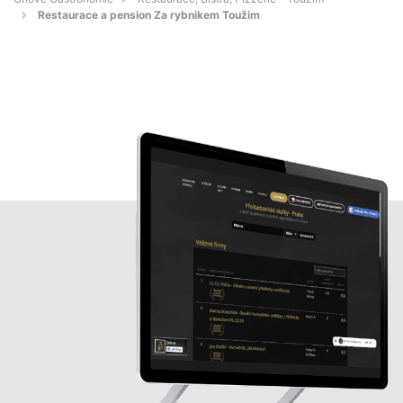
Restaurace a pension Za rybnikem Toužim