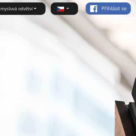
Přihlásit se
ůmyslová odvětví