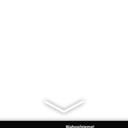
Blahopřejeme!