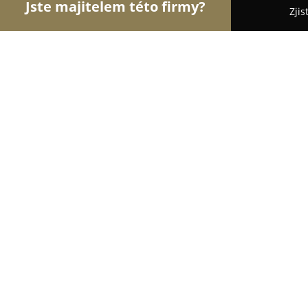
Jste majitelem této firmy?
Zjis
Orlové Gastronomie
Restaurace, Bistra, Pizzeri
K+B Produkce - Martin Bušanský
9.1
(53)
Benešov u Semil, Benešov u Semil
Zobrazit telefonní číslo