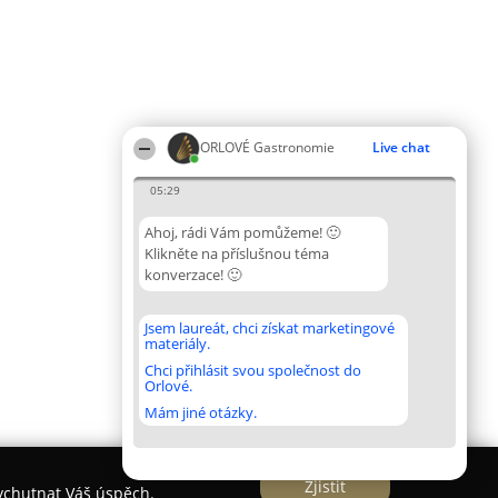
ORLOVÉ Gastronomie
Live chat
05:29
Ahoj, rádi Vám pomůžeme! 🙂
Klikněte na příslušnou téma
konverzace! 🙂
Jsem laureát, chci získat marketingové
materiály.
Chci přihlásit svou společnost do
Orlové.
Mám jiné otázky.
Zjistit
vychutnat Váš úspěch.