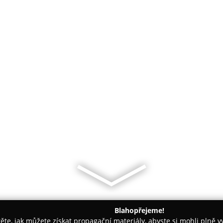
Blahopřejeme!
těte, jak můžete získat propagační materiály, abyste si mohli plně 