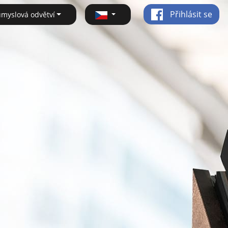
Přihlásit se
ůmyslová odvětví