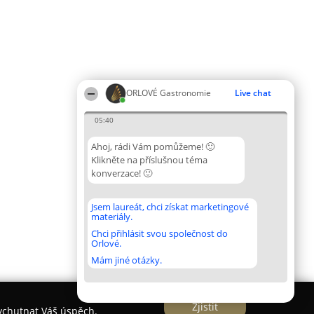
ORLOVÉ Gastronomie
Live chat
05:40
Ahoj, rádi Vám pomůžeme! 🙂
Klikněte na příslušnou téma
konverzace! 🙂
Jsem laureát, chci získat marketingové
materiály.
Chci přihlásit svou společnost do
Orlové.
Mám jiné otázky.
Zjistit
vychutnat Váš úspěch.