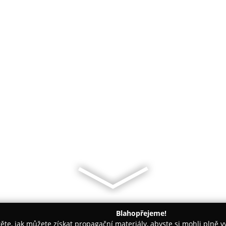
Blahopřejeme!
těte, jak můžete získat propagační materiály, abyste si mohli plně 