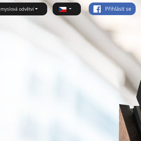
Přihlásit se
ůmyslová odvětví