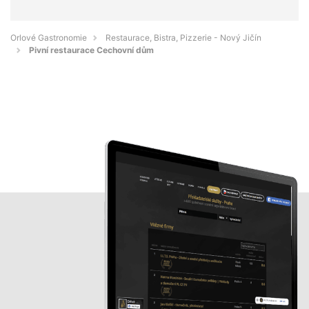
Orlové Gastronomie
Restaurace, Bistra, Pizzerie - Nový Jičín
Pivní restaurace Cechovní dům