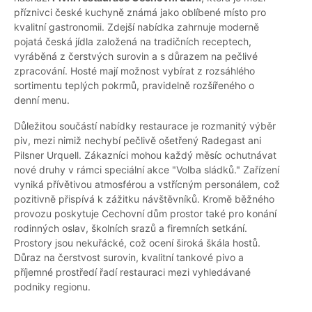
příznivci české kuchyně známá jako oblíbené místo pro
kvalitní gastronomii. Zdejší nabídka zahrnuje moderně
pojatá česká jídla založená na tradičních receptech,
vyráběná z čerstvých surovin a s důrazem na pečlivé
zpracování. Hosté mají možnost vybírat z rozsáhlého
sortimentu teplých pokrmů, pravidelně rozšířeného o
denní menu.
Důležitou součástí nabídky restaurace je rozmanitý výběr
piv, mezi nimiž nechybí pečlivě ošetřený Radegast ani
Pilsner Urquell. Zákazníci mohou každý měsíc ochutnávat
nové druhy v rámci speciální akce "Volba sládků." Zařízení
vyniká přívětivou atmosférou a vstřícným personálem, což
pozitivně přispívá k zážitku návštěvníků. Kromě běžného
provozu poskytuje Cechovní dům prostor také pro konání
rodinných oslav, školních srazů a firemních setkání.
Prostory jsou nekuřácké, což ocení široká škála hostů.
Důraz na čerstvost surovin, kvalitní tankové pivo a
příjemné prostředí řadí restauraci mezi vyhledávané
podniky regionu.