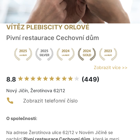
VÍTĚZ PLEBISCITY ORLOVÉ
Pivní restaurace Cechovní dům
Zobrazit více >>
8.8
(449)
Nový Jičín, Žerotínova 62/12
Zobrazit telefonní číslo
O společnosti:
Na adrese Žerotínova ulice 62/12 v Novém Jičíně se
nachází
Pivní restaurace Cechovní dům
, která je mezi