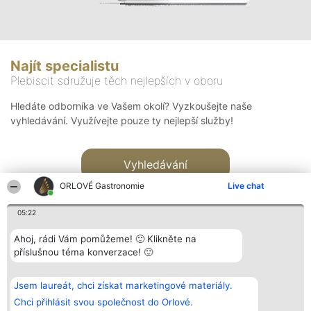
Najít specialistu
Plebiscit sdružuje těch nejlepších v oboru
Hledáte odborníka ve Vašem okolí? Vyzkoušejte naše
vyhledávání. Využívejte pouze ty nejlepší služby!
Vyhledávání
ORLOVÉ Gastronomie
Live chat
05:22
Ahoj, rádi Vám pomůžeme! 🙂 Klikněte na
příslušnou téma konverzace! 🙂
Organizátor hlasování
Plebiscyt
Kontakt
Bright Side Solutions sp. z o.
Vítězové
Kontakt
Jsem laureát, chci získat marketingové materiály.
o. sp. k.
Seznam všech
ul. Ruska 22
laureátů
Chci přihlásit svou společnost do Orlové.
Wrocław 50-079
Zásady