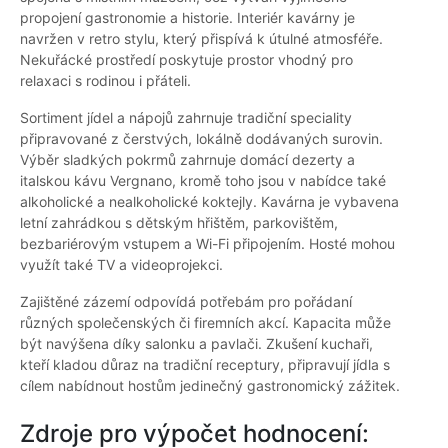
propojení gastronomie a historie. Interiér kavárny je
navržen v retro stylu, který přispívá k útulné atmosféře.
Nekuřácké prostředí poskytuje prostor vhodný pro
relaxaci s rodinou i přáteli.
Sortiment jídel a nápojů zahrnuje tradiční speciality
připravované z čerstvých, lokálně dodávaných surovin.
Výběr sladkých pokrmů zahrnuje domácí dezerty a
italskou kávu Vergnano, kromě toho jsou v nabídce také
alkoholické a nealkoholické koktejly. Kavárna je vybavena
letní zahrádkou s dětským hřištěm, parkovištěm,
bezbariérovým vstupem a Wi-Fi připojením. Hosté mohou
využít také TV a videoprojekci.
Zajištěné zázemí odpovídá potřebám pro pořádaní
různých společenských či firemních akcí. Kapacita může
být navýšena díky salonku a pavlači. Zkušení kuchaři,
kteří kladou důraz na tradiční receptury, připravují jídla s
cílem nabídnout hostům jedinečný gastronomický zážitek.
Zdroje pro výpočet hodnocení: