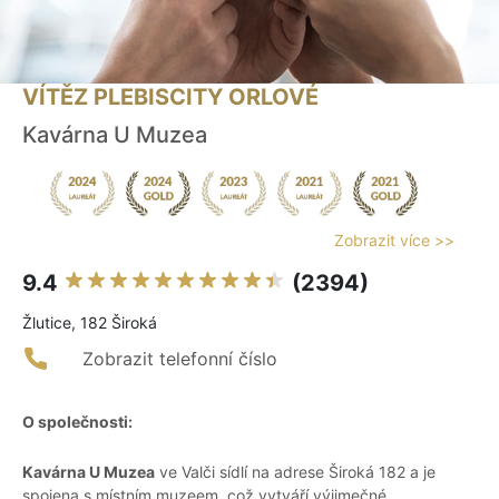
VÍTĚZ PLEBISCITY ORLOVÉ
Kavárna U Muzea
Zobrazit více >>
9.4
(2394)
Žlutice, 182 Široká
Zobrazit telefonní číslo
O společnosti:
Kavárna U Muzea
ve Valči sídlí na adrese Široká 182 a je
spojena s místním muzeem, což vytváří výjimečné