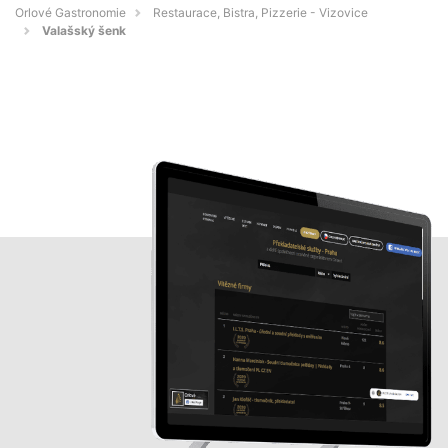
Orlové Gastronomie
Restaurace, Bistra, Pizzerie - Vizovice
Valašský šenk