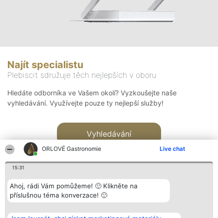
Najít specialistu
Plebiscit sdružuje těch nejlepších v oboru
Hledáte odborníka ve Vašem okolí? Vyzkoušejte naše
vyhledávání. Využívejte pouze ty nejlepší služby!
Vyhledávání
ORLOVÉ Gastronomie
Live chat
15:31
Ahoj, rádi Vám pomůžeme! 🙂 Klikněte na
příslušnou téma konverzace! 🙂
Organizátor hlasování
Plebiscyt
Kontakt
Bright Side Solutions sp. z o.
Vítězové
Kontakt