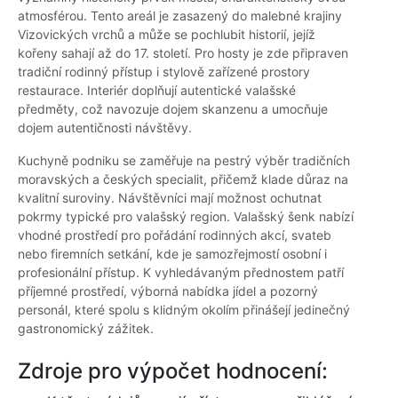
atmosférou. Tento areál je zasazený do malebné krajiny
Vizovických vrchů a může se pochlubit historií, jejíž
kořeny sahají až do 17. století. Pro hosty je zde připraven
tradiční rodinný přístup i stylově zařízené prostory
restaurace. Interiér doplňují autentické valašské
předměty, což navozuje dojem skanzenu a umocňuje
dojem autentičnosti návštěvy.
Kuchyně podniku se zaměřuje na pestrý výběr tradičních
moravských a českých specialit, přičemž klade důraz na
kvalitní suroviny. Návštěvníci mají možnost ochutnat
pokrmy typické pro valašský region. Valašský šenk nabízí
vhodné prostředí pro pořádání rodinných akcí, svateb
nebo firemních setkání, kde je samozřejmostí osobní i
profesionální přístup. K vyhledávaným přednostem patří
příjemné prostředí, výborná nabídka jídel a pozorný
personál, které spolu s klidným okolím přinášejí jedinečný
gastronomický zážitek.
Zdroje pro výpočet hodnocení: