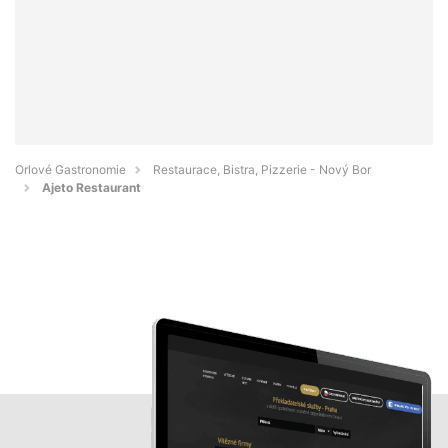
Orlové Gastronomie
Restaurace, Bistra, Pizzerie - Nový Bor
Ajeto Restaurant