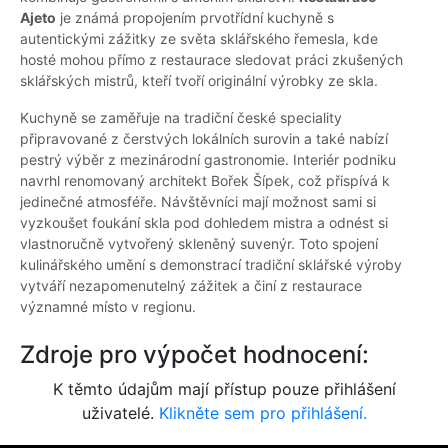
Ajeto
je známá propojením prvotřídní kuchyně s
autentickými zážitky ze světa sklářského řemesla, kde
hosté mohou přímo z restaurace sledovat práci zkušených
sklářských mistrů, kteří tvoří originální výrobky ze skla.
Kuchyně se zaměřuje na tradiční české speciality
připravované z čerstvých lokálních surovin a také nabízí
pestrý výběr z mezinárodní gastronomie. Interiér podniku
navrhl renomovaný architekt Bořek Šípek, což přispívá k
jedinečné atmosféře. Návštěvníci mají možnost sami si
vyzkoušet foukání skla pod dohledem mistra a odnést si
vlastnoručně vytvořený skleněný suvenýr. Toto spojení
kulinářského umění s demonstrací tradiční sklářské výroby
vytváří nezapomenutelný zážitek a činí z restaurace
významné místo v regionu.
Zdroje pro výpočet hodnocení:
K těmto údajům mají přístup pouze přihlášení
uživatelé.
Klikněte sem pro přihlášení.