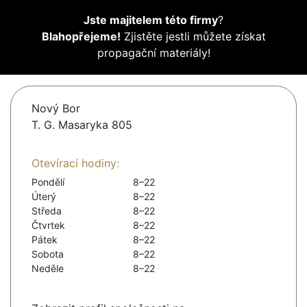
Jste majitelem této firmy
?
Blahopřejeme!
Zjistěte jestli můžete získat
propagační materiály!
Nový Bor
T. G. Masaryka 805
Otevírací hodiny:
Pondělí
8–22
Úterý
8–22
Středa
8–22
Čtvrtek
8–22
Pátek
8–22
Sobota
8–22
Neděle
8–22