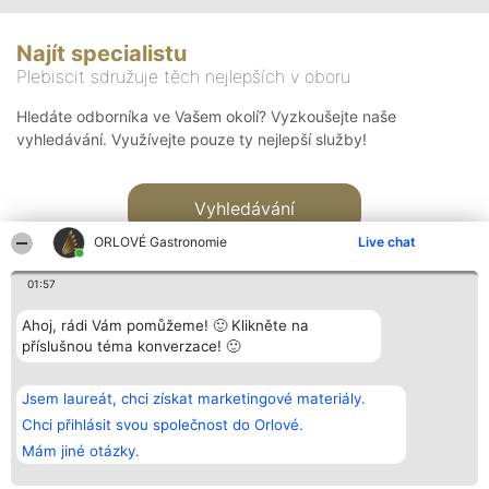
Najít specialistu
Plebiscit sdružuje těch nejlepších v oboru
Hledáte odborníka ve Vašem okolí? Vyzkoušejte naše
vyhledávání. Využívejte pouze ty nejlepší služby!
Vyhledávání
ORLOVÉ Gastronomie
Live chat
01:57
Ahoj, rádi Vám pomůžeme! 🙂 Klikněte na
příslušnou téma konverzace! 🙂
Organizátor hlasování
Plebiscyt
Kontakt
Bright Side Solutions sp. z o.
Vítězové
Kontakt
Jsem laureát, chci získat marketingové materiály.
o. sp. k.
Seznam všech
ul. Ruska 22
laureátů
Chci přihlásit svou společnost do Orlové.
Wrocław 50-079
Zásady
Mám jiné otázky.
KRS 0000749100 | Regon
Pravidla
381313360 | NIP 8943132676
Zásady
ochrany