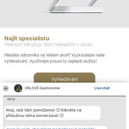
Najít specialistu
Plebiscit sdružuje těch nejlepších v oboru
Hledáte odborníka ve Vašem okolí? Vyzkoušejte naše
vyhledávání. Využívejte pouze ty nejlepší služby!
Vyhledávání
ORLOVÉ Gastronomie
Live chat
08:53
Ahoj, rádi Vám pomůžeme! 🙂 Klikněte na
příslušnou téma konverzace! 🙂
Organizátor hlasování
Plebiscyt
Kontakt
Bright Side Solutions sp. z o.
Vítězové
Kontakt