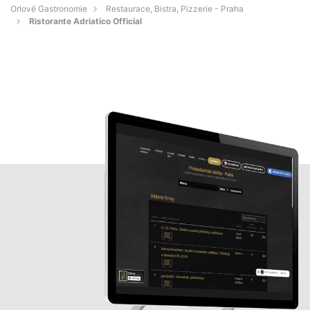
Orlové Gastronomie
Restaurace, Bistra, Pizzerie - Praha
Ristorante Adriatico Official