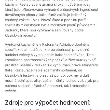
kuchyni. Restaurace je známá širokým výběrem jídel,
která jsou připravována výhradně z čerstvých ingrediencí
dovážených přímo z Itálie, čímž zajišťuje jedinečný
chuťový zážitek. Mezi hlavní lákadla podniku patří
speciality z čerstvých ryb a mořských plodů původem z
Jadranu, které jsou vybírány a servírovány podle
klasických receptur.
Vynikající kuchyně je v Ristorante Adriatico doplněna
specifickou atmosférou, kterou obohacují pravidelné
hudební večery s vystoupením italského zpěváka. Tato
kombinace gastronomických požitků a živé muziky tvoří
prostředí ideální k relaxaci i k vychutnání pravé atmosféry
Itálie. Restaurace nabízí rozmanitý sortiment, od
klasických těstovin a pizzy až po rybí pokrmy a další
mezinárodní speciality, což z ní činí vhodnou volbu jak pro
rodinná setkání, přátelská posezení, tak i romantické
večeře.
Zdroje pro výpočet hodnocení: