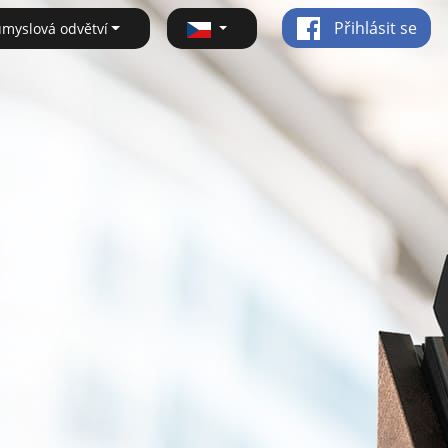
Přihlásit se
ůmyslová odvětví