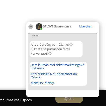
ORLOVÉ Gastronomie
Live chat
19:23
Ahoj, rádi Vám pomůžeme! 🙂
Klikněte na příslušnou téma
konverzace! 🙂
Jsem laureát, chci získat marketingové
materiály.
Chci přihlásit svou společnost do
Orlové.
Mám jiné otázky.
Zjistit
vychutnat Váš úspěch.