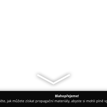
Blahopřejeme!
těte, jak můžete získat propagační materiály, abyste si mohli plně 